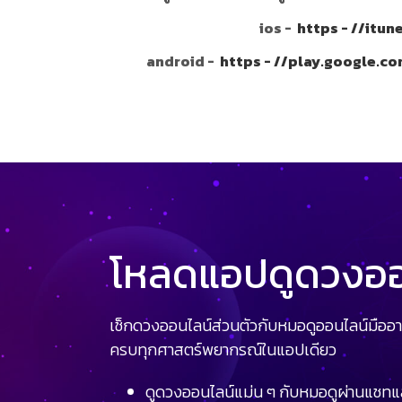
ios -
https - //itu
android -
https - //play.google.c
โหลดแอปดูดวงออน
เช็กดวงออนไลน์ส่วนตัวกับหมอดูออนไลน์มืออา
ครบทุกศาสตร์พยากรณ์ในแอปเดียว
ดูดวงออนไลน์แม่น ๆ กับหมอดูผ่านแชทแ