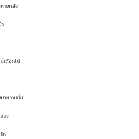
ยใจภายหลัง
ไว
น์เดือดได้
บมาหวานชื่น
ปตลอด
รัก