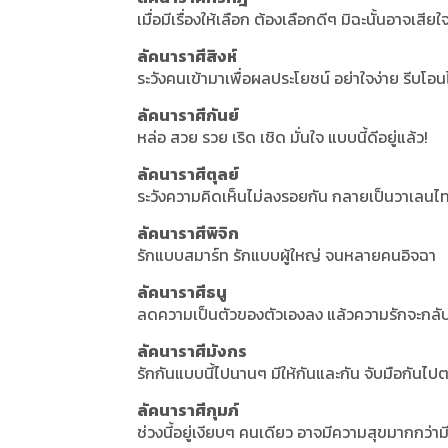
เมื่อมีเรื่องให้เลือก ต้องเลือกดีๆ มิฉะนั้นอาจเสี
ลัคนาราศีสิงห์
ระวังคนเข้ามาเพื่อผลประโยชน์ อย่าใจง่าย รีบโอน
ลัคนาราศีกันย์
หล่อ สวย รวย เริด เชิด มั่นใจ แบบนี้ดีอยู่แล้ว!
ลัคนาราศีตุลย์
ระวังความคิดเห็นไม่ลงรอยกัน กลายเป็นวาเลนไท
ลัคนาราศีพิจิก
รักแบบสมาร์ท รักแบบผู้ใหญ่ จนหลายคนอิจฉา
ลัคนาราศีธนู
ลดความเป็นตัวของตัวเองลง แล้วความรักจะกลั
ลัคนาราศีมังกร
รักกันแบบนี้ไปนานๆ มีให้กันและกัน จับมือกันไ
ลัคนาราศีกุมภ์
ช่วงนี้อยู่เงียบๆ คนเดียว อาจมีความสุขมากกว่ามี