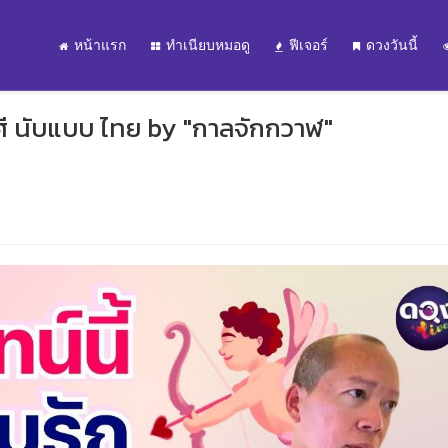
หน้าแรก
ทำเนียบหมอดู
ฟีเจอร์
ดวงวันนี้
าศี นับแบบ ไทย by "กาลจักกวาฬ"