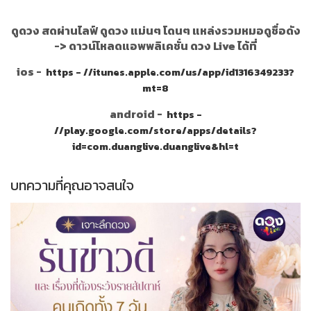
ดูดวง สดผ่านไลฟ์ ดูดวง แม่นๆ โดนๆ แหล่งรวมหมอดูชื่อดัง
->
ดาวน์โหลดแอพพลิเคชั่น ดวง Live ได้ที่
ios -
https - //itunes.apple.com/us/app/id1316349233?
mt=8
android -
https -
//play.google.com/store/apps/details?
id=com.duanglive.duanglive&hl=t
บทความที่คุณอาจสนใจ