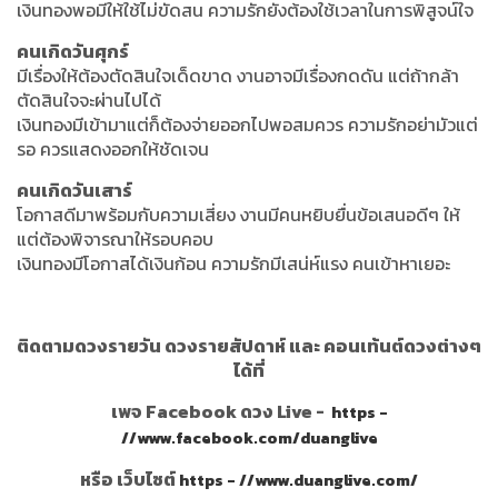
เงินทองพอมีให้ใช้ไม่ขัดสน ความรักยังต้องใช้เวลาในการพิสูจน์ใจ
คนเกิดวันศุกร์
มีเรื่องให้ต้องตัดสินใจเด็ดขาด งานอาจมีเรื่องกดดัน แต่ถ้ากล้า
ตัดสินใจจะผ่านไปได้
เงินทองมีเข้ามาแต่ก็ต้องจ่ายออกไปพอสมควร ความรักอย่ามัวแต่
รอ ควรแสดงออกให้ชัดเจน
คนเกิดวันเสาร์
โอกาสดีมาพร้อมกับความเสี่ยง งานมีคนหยิบยื่นข้อเสนอดีๆ ให้
แต่ต้องพิจารณาให้รอบคอบ
เงินทองมีโอกาสได้เงินก้อน ความรักมีเสน่ห์แรง คนเข้าหาเยอะ
ติดตามดวงรายวัน ดวงรายสัปดาห์ และ คอนเท้นต์ดวงต่างๆ
ได้ที่
เพจ Facebook ดวง Live -
https -
//www.facebook.com/duanglive
หรือ เว็บไซต์
https - //www.duanglive.com/