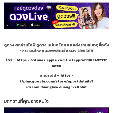
ดูดวง สดผ่านไลฟ์ ดูดวง แม่นๆ โดนๆ แหล่งรวมหมอดูชื่อดัง
->
ดาวน์โหลดแอพพลิเคชั่น ดวง Live ได้ที่
ios -
https - //itunes.apple.com/us/app/id1316349233?
mt=8
android -
https -
//play.google.com/store/apps/details?
id=com.duanglive.duanglive&hl=t
บทความที่คุณอาจสนใจ