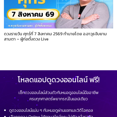
ดวงรายวัน ศุกร์ที่ 7 สิงหาคม 2569 ทำนายโดย อ.อาวุธจับยาม
สามตา – ผู้ก่อตั้งดวง Live
โหลดแอปดูดวงออนไลน์ ฟรี!
เช็กดวงออนไลน์ส่วนตัวกับหมอดูออนไลน์มืออาชีพ
ครบทุกศาสตร์พยากรณ์ในแอปเดียว
ดูดวงออนไลน์แม่น ๆ กับหมอดูผ่านแชทและวิดีโอคอล
เลือกดูดวง Online ได้ตามสไตล์คุณ ไม่ต้องนั่งรอคิว