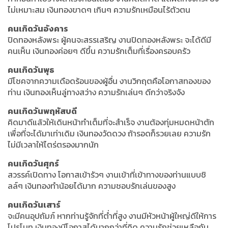
ไม่เหมาะสม เงินทองขาดๆ เกินๆ ความรักเหมือนไร้ตัวตน
คนเกิดวันอังคาร
ปิดทองหลังพระ ผู้คนจะสรรเสริญ งานปิดทองหลังพระ จะได้ดีมี
คนเห็น เงินทองค่อยๆ ดีขึ้น ความรักเต็มที่เรื่องครอบครัว
คนเกิดวันพุธ
มีโชคจากความเดือดร้อนของผู้อื่น งานวิกฤตคือโอกาสทองของ
ท่าน เงินทองเห็นลู่ทางสว่าง ความรักเล่นๆ ดีกว่าจริงจัง
คนเกิดวันพฤหัสบดี
คิดมาดีแล้วให้เดินหน้าทำเต็มที่จะสำเร็จ งานต้องทุ่มหมดหน้าตัก
เพื่อที่จะได้มาเท่าเดิม เงินทองวัดดวง ถ้ารอดก็รวยเลย ความรัก
ไม่มีเวลาให้ไตร่ตรองมากนัก
คนเกิดวันศุกร์
สวรรค์เปิดทาง โอกาสเข้ารัวๆ งานเข้าที่เข้าทางของท่านแบบชิ
ลล์ๆ เงินทองทำน้อยได้มาก ความชอบรักเล่นของสูง
คนเกิดวันเสาร์
จะมีคนอุปถัมภ์ หากท่านรู้จักที่ต่ำที่สูง งานมีหัวหน้าผู้ใหญ่ดีให้การ
โปรโมท เงินทองมีโอกาสได้มากกว่าที่คิด ความรักช่วยเหลือกัน