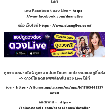
ได้ที่
เพจ Facebook ดวง Live -
https -
//www.facebook.com/duanglive
หรือ เว็บไซต์
https - //www.duanglive.com/
ดูดวง สดผ่านไลฟ์ ดูดวง แม่นๆ โดนๆ แหล่งรวมหมอดูชื่อดัง
->
ดาวน์โหลดแอพพลิเคชั่น ดวง Live ได้ที่
ios -
https - //itunes.apple.com/us/app/id1316349233?
mt=8
android -
https -
//play.google.com/store/apps/details?