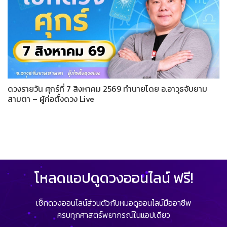
ดวงรายวัน ศุกร์ที่ 7 สิงหาคม 2569 ทำนายโดย อ.อาวุธจับยาม
สามตา – ผู้ก่อตั้งดวง Live
โหลดแอปดูดวงออนไลน์ ฟรี!
เช็กดวงออนไลน์ส่วนตัวกับหมอดูออนไลน์มืออาชีพ
ครบทุกศาสตร์พยากรณ์ในแอปเดียว