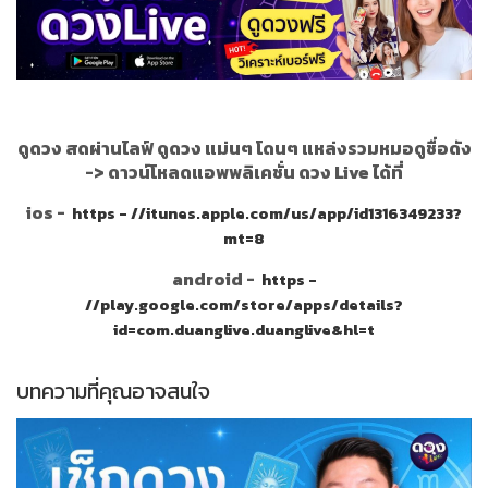
ดูดวง สดผ่านไลฟ์ ดูดวง แม่นๆ โดนๆ แหล่งรวมหมอดูชื่อดัง
->
ดาวน์โหลดแอพพลิเคชั่น ดวง Live ได้ที่
ios -
https - //itunes.apple.com/us/app/id1316349233?
mt=8
android -
https -
//play.google.com/store/apps/details?
id=com.duanglive.duanglive&hl=t
บทความที่คุณอาจสนใจ