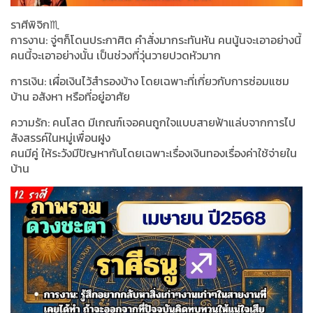
ราศีพิจิก♏️
การงาน: จู่ๆก็โดนประกาศิต คำสั่งมากระทันหัน คนนู้นจะเอาอย่างนี้
คนนี้จะเอาอย่างนั้น เป็นช่วงที่วุ่นวายปวดหัวมาก
การเงิน: เผื่อเงินไว้สำรองบ้าง โดยเฉพาะที่เกี่ยวกับการซ่อมแซม
บ้าน อสังหา หรือที่อยู่อาศัย
ความรัก: คนโสด มีเกณฑ์เจอคนถูกใจแบบสายฟ้าแล่บจากการไป
สังสรรค์ในหมู่เพื่อนฝูง
คนมีคู่ ให้ระวังมีปัญหากันโดยเฉพาะเรื่องเงินทองเรื่องค่าใช้จ่ายใน
บ้าน