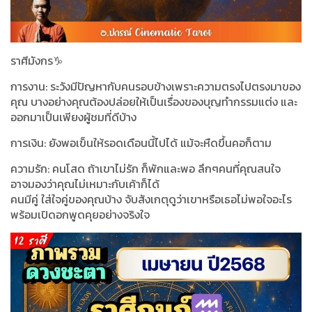
ราศีมังกร♑️
การงาน: ระวังมีปัญหากับคนรอบข้างเพราะความตรงไปตรงมาของ
คุณ บางอย่างคุณต้องปล่อยให้เป็นเรื่องของบุญทำกรรมแต่ง และ
ออกมาเป็นเพียงผู้ชมที่ดีบ้าง
การเงิน: ยังพอเข็นให้รอดเดือนนี้ไปได้ แม้จะหืดขึ้นคอก็ตาม
ความรัก: คนโสด ถ้าเขาไม่รัก ก็พักและพอ ลึกๆคนที่คุณสนใจ
อาจมองว่าคุณไม่เหมาะกับเค้าก็ได้
คนมีคู่ ใส่ใจคู่ของคุณบ้าง จับสังเกตุดูว่าเขาหรือเธอไม่พอใจอะไร
พร้อมเปิดอกพูดคุยอย่างจริงใจ