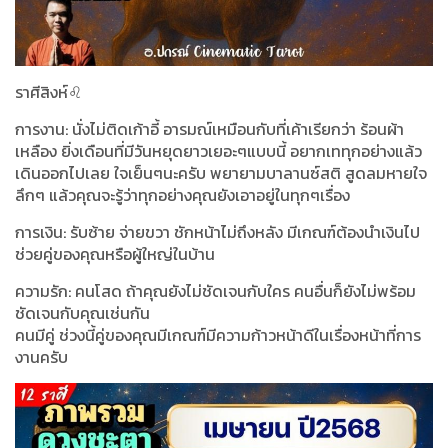
ราศีสิงห์♌️
การงาน: นั่งไม่ติดเก้าอี้ อารมณ์เหมือนกับที่เค้าเรียกว่า ร้อนผ้า
เหลือง ยิ่งเดือนที่มีวันหยุดยาวเยอะๆแบบนี้ อยากเททุกอย่างแล้ว
เดินออกไปเลย ใจเย็นๆนะครับ พยายามบาลานซ์สติ สูดลมหายใจ
ลึกๆ แล้วคุณจะรู้ว่าทุกอย่างคุณยังเอาอยู่ในทุกๆเรื่อง
การเงิน: รับซ้าย จ่ายขวา ชักหน้าไม่ถึงหลัง มีเกณฑ์ต้องนำเงินไป
ช่วยคู่ของคุณหรือผู้ใหญ่ในบ้าน
ความรัก: คนโสด ถ้าคุณยังไม่ชัดเจนกับใคร คนอื่นก็ยังไม่พร้อม
ชัดเจนกับคุณเช่นกัน
คนมีคู่ ช่วงนี้คู่ของคุณมีเกณฑ์มีความก้าวหน้าดีในเรื่องหน้าที่การ
งานครับ