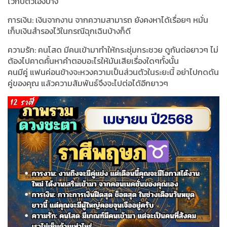
ไว้กับตัวเองบ้าง
การเงิน: เงินจากงาน จากความสามารถ ยังคงหาได้เรื่อยๆ หมั่น
เก็บเงินสำรองไว้ในกรณีฉุกเฉินบ้างก็ดี
ความรัก: คนโสด มีคนเข้ามาทำให้กระชุ่มกระชวย ดูกันต่อยาวๆ ไม่
ต้องไปคาดคั้นหาคำตอบอะไรให้มันเสียเรื่องใดๆทั้งนั้น
คนมีคู่ แฟนค่อนข้างจะหวงความเป็นส่วนตัวในระยะนี้ อย่าไปกดดัน
คู่ของคุณ แล้วความสัมพันธ์จึงจะไปต่อได้อีกยาวๆ