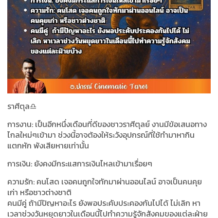
ราศีตุล♎️
การงาน: เป็นอีกหนึ่งเดือนที่ดีของชาวราศีตุลย์ งานมีข้อเสนอทาง
ไกลใหม่ๆเข้ามา ช่วงนี้อาจต้องให้ระวังอุปกรณ์ที่ใช้ทำมาหากิน
แตกหัก พังเสียหายเท่านั้น
การเงิน: ยังคงมีกระแสการเงินไหลเข้ามาเรื่อยๆ
ความรัก: คนโสด เจอคนถูกใจทักมาผ่านออนไลน์ อาจเป็นคนคุย
เก่า หรือชาวต่างชาติ
คนมีคู่ ถ้ามีปัญหาอะไร ยังพอประคับประคองกันไปได้ ไม่เลิก หา
เวลาช่วงวันหยุดยาวในเดือนนี้ไปทำความรู้จักสังคมของแต่ละฝ่าย