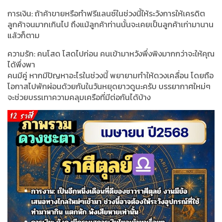
การเงิน: ถ้าค้าขายหรือทำฟรีแลนซ์ในช่วงนี้ให้ระวังการให้เครดิต
ลูกค้าจนมากเกินไป ถึงแม้ลูกค้าท่านนั้นจะเคยเป็นลูกค้าเก่ามานาน
แล้วก็ตาม
ความรัก: คนโสด โสดไปก่อน คนเข้ามาหวังพึ่งพิงมากกว่าจะให้คุณ
ได้พึ่งพา
คนมีคู่ หากมีปัญหาอะไรในช่วงนี้ พยายามทำให้ดวงเคลื่อน โดยถือ
โอกาสไปพักผ่อนด้วยกันในวันหยุดยาวดูนะครับ บรรยากาศใหม่ๆ
จะช่วยบรรเทาความคลุมเครือที่มีต่อกันได้บ้าง