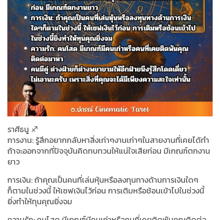
ราศีธนู ♐️
การงาน: รู้สึกอยากกลับหาสิ่งเก่าๆงานเก่าๆในสายงานที่เคยได้ทำ
ถ้าจะออกจากที่ปัจจุบันคิดทบทวนให้แน่ใจเสียก่อน มีเกณฑ์ตกงาน
ยาว
การเงิน: ถ้าคุณเป็นคนที่เล่นหุ้นหรือลงทุนทางด้านการเงินใดๆ
ก็ตามในช่วงนี้ ให้เซฟเงินไว้ก่อน การเติมหรือช้อนเข้าไปในช่วงนี้
ยิ่งทำให้ทุนคุณยิ่งจม
ความรัก: คนโสด มีเกณฑ์มีคนเก่าหรือคนที่เคยติดพันคุณติดต่อ