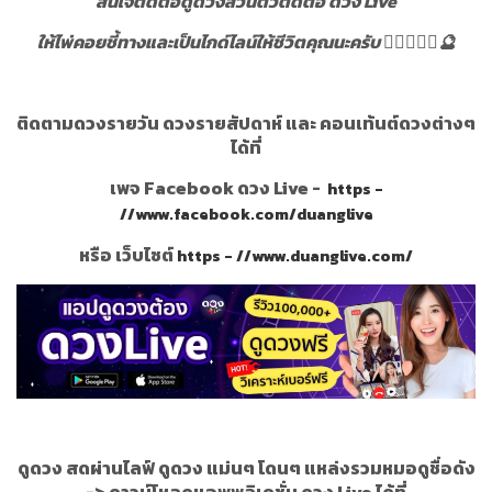
สนใจติดต่อดูดวงส่วนตัวติดต่อ ดวง Live
ให้ไพ่คอยชี้ทางและเป็นไกด์ไลน์ให้ชีวิตคุณนะครับ 🧝‍♂️🧝‍♀️✨️🔮
ติดตามดวงรายวัน ดวงรายสัปดาห์ และ คอนเท้นต์ดวงต่างๆ
ได้ที่
เพจ Facebook ดวง Live -
https -
//www.facebook.com/duanglive
หรือ เว็บไซต์
https - //www.duanglive.com/
ดูดวง สดผ่านไลฟ์ ดูดวง แม่นๆ โดนๆ แหล่งรวมหมอดูชื่อดัง