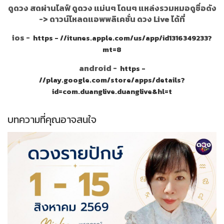
ดูดวง สดผ่านไลฟ์ ดูดวง แม่นๆ โดนๆ แหล่งรวมหมอดูชื่อดัง
->
ดาวน์โหลดแอพพลิเคชั่น ดวง Live ได้ที่
ios -
https - //itunes.apple.com/us/app/id1316349233?
mt=8
android -
https -
//play.google.com/store/apps/details?
id=com.duanglive.duanglive&hl=t
บทความที่คุณอาจสนใจ