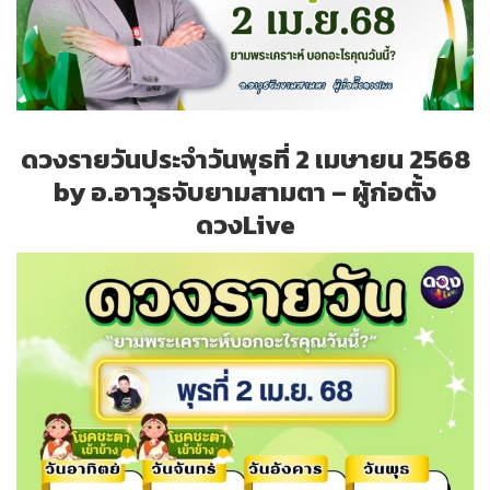
ดวงรายวันประจำวันพุธที่ 2 เมษายน 2568
by อ.อาวุธจับยามสามตา – ผู้ก่อตั้ง
ดวงLive