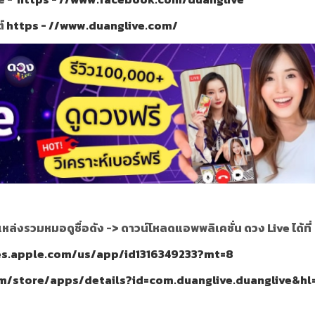
ต์
https - //www.duanglive.com/
แหล่งรวมหมอดูชื่อดัง ->
ดาวน์โหลดแอพพลิเคชั่น ดวง Live ได้ที่
nes.apple.com/us/app/id1316349233?mt=8
om/store/apps/details?id=com.duanglive.duanglive&hl