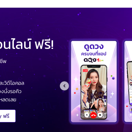
ไลน์ ฟรี!
ชีพ
ละวิดีโอคอล
งนั่งรอคิว
โหลดเลย
 ฟรี