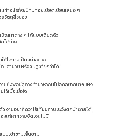
ยว งานทำอะไรก็จะมีคนคอยเบียดเบียนเสมอ ๆ
วยวัตถุสิ่งของ
กปัญหาต่าง ๆ ได้แบบเฉียดฉิว
ิดได้ง่าย
นุนให้โอกาสเป็นอย่างมาก
า เจ้านาย หรือคนสูงวัยกว่าได้
อ งานยังพอมีลู่ทางทำมาหากินไม่อดอยากปากแห้ง
ว้เนื้อเชื่อใจ
้ตัว งานอย่าคิดว่าไร้เทียมทาน ระวังตกม้าตายได้
เยอะแต่หาความชัดเจนไม่มี
ปแบบเช้าชามเย็นชาม