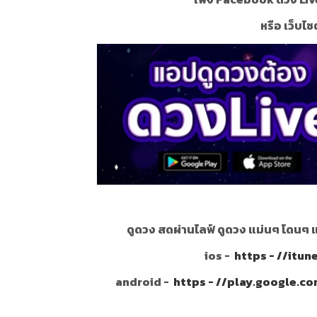
หรือ เว็บไซ
ดูดวง สดผ่านไลฟ์ ดูดวง แม่นๆ โดนๆ 
ios -
https - //itu
android -
https - //play.google.c