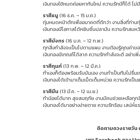
เงินทองใช้หมดค่อยหากันใหม่ ความรักมีก็ได้ ไม่มี
ราศีธนู
(16 ธ.ค. – 15 ม.ค.)
ทุ่มหมดหน้าตักเพื่ออนาคตที่ดีกว่า งานสิ่งที่ท่านท
เงินทองมีโอกาสได้หยิบชิ้นปลามัน ความรักสมหว
ราศีมังกร
(16 ม.ค. – 12 ก.พ.)
ทุกสิ่งกำลังจะเป็นไปตามแผน งานต้องรู้คุณค่าข
เงินทองมีเกณฑ์ได้ลาภ ความรักกำลังจะดี อย่าเพิ
ราศีกุมภ์
(13 ก.พ. – 12 มี.ค.)
ทำเองก็ต้องพร้อมรับมันเอง งานทำเป็นทีมไม่รื่น
เงินทองได้เข้ามาเต็มเม็ดเต็มหน่วย ความรักเป็น
ราศีมีน
(13 มี.ค. – 12 เม.ย.)
ทำน้อยได้มาก สุขสมฤทัย งานมีคนช่วยเหลือทุกสิ
เงินทองได้มาอย่างง่ายดาย ความรักร้อน เสน่ห์แ
ติดตามดวงรายวัน ด
เพจ Facebook ดวง Liv