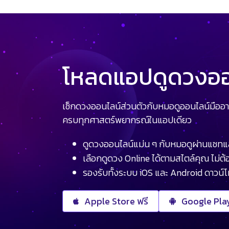
โหลดแอปดูดวงออน
เช็กดวงออนไลน์ส่วนตัวกับหมอดูออนไลน์มืออา
ครบทุกศาสตร์พยากรณ์ในแอปเดียว
ดูดวงออนไลน์แม่น ๆ กับหมอดูผ่านแชทแ
เลือกดูดวง Online ได้ตามสไตล์คุณ ไม่ต้อ
รองรับทั้งระบบ iOS และ Android ดาวน์
Apple Store ฟรี
Google Play