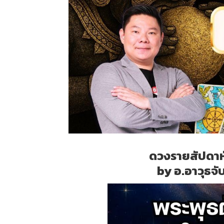
ดวงรายสัปดาห์
by อ.อาวุธจั