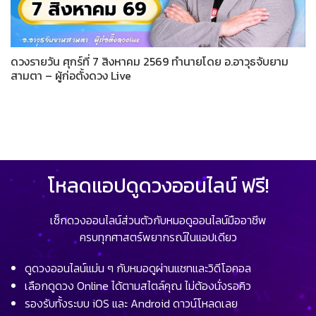
ดวงรายวัน ศุกร์ที่ 7 สิงหาคม 2569 ทำนายโดย อ.อาวุธจับยาม
สามตา – ผู้ก่อตั้งดวง Live
โหลดแอปดูดวงออนไลน์ ฟรี!
เช็กดวงออนไลน์ส่วนตัวกับหมอดูออนไลน์มืออาชีพ
ครบทุกศาสตร์พยากรณ์ในแอปเดียว
ดูดวงออนไลน์แม่น ๆ กับหมอดูผ่านแชทและวิดีโอคอล
เลือกดูดวง Online ได้ตามสไตล์คุณ ไม่ต้องนั่งรอคิว
รองรับทั้งระบบ iOS และ Android ดาวน์โหลดเลย