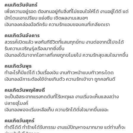
คนเกิดวันจันทร์
เพื่อความอยู่รอด ต้องทนอยู่กับสิ่งที่ไม่ชอบใจให้ได้ งานอยู่ได้ดี แต่
มักโดนเอาเปรียบ แย่งซีน เชิดผลงานเสมอๆ
เงินทองคล่องมือดีครับ ความรักแอบชอบคนที่เกลียดเรา
คนเกิดวันอังคาร
สวรรค์เปิดแล้ว พอกันทีชีวิตที่แสนทุกข์ทน งานต่อจากนี้ไปจะได้
รับความเจริญรุ่งเรืองมากยิ่งขึ้น
เงินทองได้มาจากโอกาสที่เคยถูกขโมยไป ความรักสุขสมใจมากขึ้น
คนเกิดวันพุธ
ทำอะไรก็มีแต่ได้ เว้นเรื่องเงิน งานก้าวหน้าแบบก้าวกระโดด
เงินทองมีภาระต้องใช้จ่ายเกินตัว ความรักเข้าขา ถูกคอกันดี
คนเกิดวันพฤหัสบดี
จะเป็นอิสระจากแรงกดดันที่ไร้เหตุผล งานเริ่มจะเห็นแสงสว่าง
ปลายอุโมงค์
เงินทองพอจะเริ่มเหลือเก็บ ความรักได้ดั่งใจมากขึ้นเยอะ
คนเกิดวันศุกร์
ทำดีได้ดี ทำร้ายได้รับกรรม งานแม้ปัญหาจะมากมาย แต่ท่านก็จะ