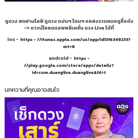
ดูดวง สดผ่านไลฟ์ ดูดวง แม่นๆ โดนๆ แหล่งรวมหมอดูชื่อดัง
->
ดาวน์โหลดแอพพลิเคชั่น ดวง Live ได้ที่
ios -
https - //itunes.apple.com/us/app/id1316349233?
mt=8
android -
https -
//play.google.com/store/apps/details?
id=com.duanglive.duanglive&hl=t
บทความที่คุณอาจสนใจ