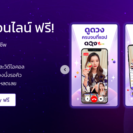
ไลน์ ฟรี!
ชีพ
ละวิดีโอคอล
งนั่งรอคิว
โหลดเลย
 ฟรี