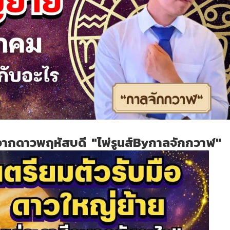
จากดาวพฤหัสบดี "ไพ่รูนส์Byกาลจักกวาฬ"