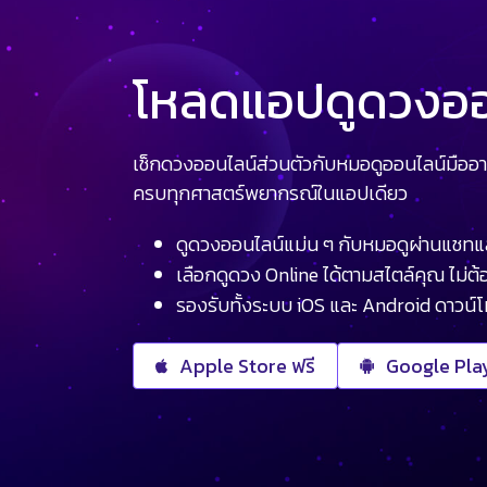
โหลดแอปดูดวงออน
เช็กดวงออนไลน์ส่วนตัวกับหมอดูออนไลน์มืออา
ครบทุกศาสตร์พยากรณ์ในแอปเดียว
ดูดวงออนไลน์แม่น ๆ กับหมอดูผ่านแชทแ
เลือกดูดวง Online ได้ตามสไตล์คุณ ไม่ต้อ
รองรับทั้งระบบ iOS และ Android ดาวน์
Apple Store ฟรี
Google Play