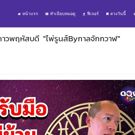
หน้าแรก
ทำเนียบหมอดู
ฟีเจอร์
ดวงวันนี้
ดาวพฤหัสบดี "ไพ่รูนส์Byกาลจักกวาฬ"