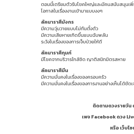
ตอนนี้เตรียมตัวรับโชคใหญ่และมีคนสนับสนุนเพิ่
โอกาสในเรื่องงานเข้ามาแบบงงๆ
ลัคนาราศีมังกร
มีความวุ่นวายแบบไม่ทันตั้งตัว
มีความเสียหายเกิดขึ้นแบบฉับพลัน
ระวังในเรื่องของการเจ็บป่วยให้ดี
ลัคนาราศีกุมภ์
มีโชคจากบริวารใกล้ชิด ญาติสนิทมิตรสหาย
ลัคนาราศีมีน
มีความมั่นคงในเรื่องของครอบครัว
มีความมั่นคงในเรื่องของการงานอย่างเห็นได้ชัด
ติดตามดวงรายวัน ด
เพจ Facebook ดวง Liv
หรือ เว็บไซ