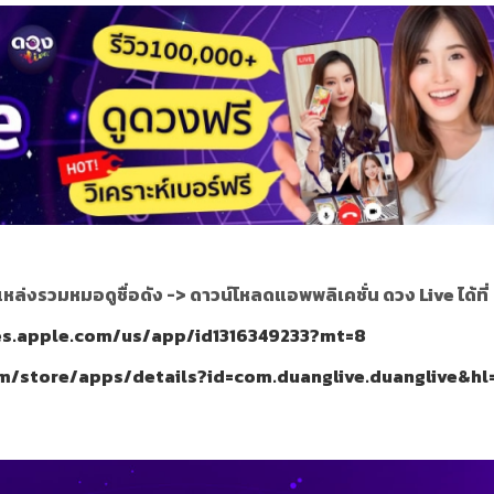
แหล่งรวมหมอดูชื่อดัง ->
ดาวน์โหลดแอพพลิเคชั่น ดวง Live ได้ที่
nes.apple.com/us/app/id1316349233?mt=8
om/store/apps/details?id=com.duanglive.duanglive&hl