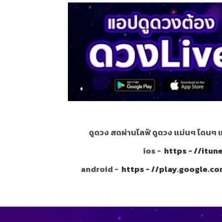
ดูดวง สดผ่านไลฟ์ ดูดวง แม่นๆ โดนๆ 
ios -
https - //itu
android -
https - //play.google.c