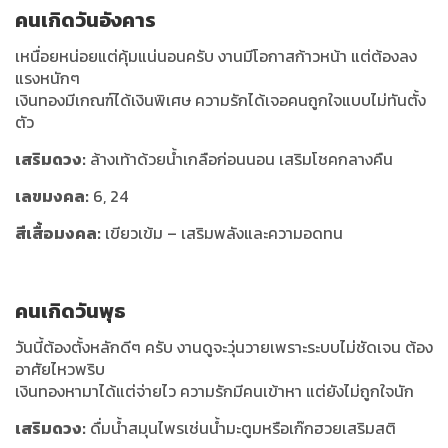
คนเกิดวันอังคาร
เหนื่อยหน่อยแต่คุ้มแน่นอนครับ งานมีโอกาสก้าวหน้า แต่ต้องลง
แรงหนักๆ
เงินทองมีเกณฑ์ได้เงินพิเศษ ความรักได้เจอคนถูกใจแบบไม่ทันตั้ง
ตัว
เสริมดวง:
ล้างเท้าด้วยน้ำเกลือก่อนนอน เสริมโชคกลางคืน
เลขมงคล:
6, 24
สีเสื้อมงคล:
เขียวเข้ม – เสริมพลังและความอดทน
คนเกิดวันพุธ
วันนี้ต้องตั้งหลักดีๆ ครับ งานดูจะวุ่นวายเพราะระบบไม่ชัดเจน ต้อง
อาศัยไหวพริบ
เงินทองหามาได้แต่จ่ายไว ความรักมีคนเข้าหา แต่ยังไม่ถูกใจนัก
เสริมดวง:
ดื่มน้ำสมุนไพรเช่นน้ำมะตูมหรือเก๊กฮวยเสริมสติ