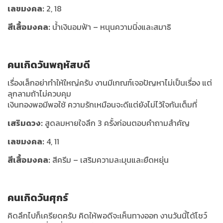
เลขมงคล:
2, 18
สีเสื้อมงคล:
น้ำเงินอมฟ้า – หนุนความนิ่งและสมาธิ
คนเกิดวันพฤหัสบดี
เรื่องเล็กอย่าทำให้ใหญ่ครับ งานมีเกณฑ์เจอปัญหาไม่เป็นเรื่อง แต่
ลุกลามถ้าไม่ควบคุม
เงินทองพอมีพอใช้ ความรักเหมือนจะดีแต่ยังไม่ไว้ใจกันเต็มที่
เสริมดวง:
สูดลมหายใจลึก 3 ครั้งก่อนตอบคำถามสำคัญ
เลขมงคล:
4, 11
สีเสื้อมงคล:
สีครีม – เสริมความละมุนและยืดหยุ่น
คนเกิดวันศุกร์
คิดลึกไปก็เครียดครับ คิดให้พอดีจะเห็นทางออก งานวันนี้ได้โชว์