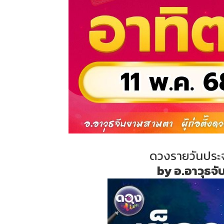
ดวงรายวันประจ
by อ.อาวุธจั