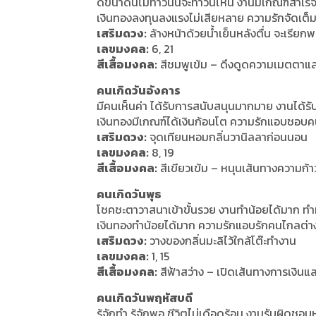
ดีขนาดนี้ไม่ทำวันนี้จะทำวันไหน งานมีเกณฑ์สำเร็จไ
เงินทองลงทุนลงแรงไม่เสียหลาย ความรักจัดเต็
เสริมดวง:
ล้างหน้าด้วยน้ำเย็นหลังตื่น จะเรียกพ
เลขมงคล:
6, 21
สีเสื้อมงคล:
สีชมพูเข้ม – ดึงดูดความเมตตาแล
คนเกิดวันอังคาร
มีคนเห็นค่า ได้รับการสนับสนุนมากมาย งานได้ร
เงินทองมีเกณฑ์ได้เงินก้อนโต ความรักแอบชอบคน
เสริมดวง:
จุดเทียนหอมกลิ่นวานิลลาก่อนนอน
เลขมงคล:
8, 19
สีเสื้อมงคล:
สีเขียวเข้ม – หนุนเส้นทางความก้า
คนเกิดวันพุธ
โชคชะตาวาสนาเข้าขั้นรวย งานทำน้อยได้มาก ทำมา
เงินทองทำน้อยได้มาก ความรักแอบรักคนไกลต่
เสริมดวง:
วางของกลิ่นมะลิไว้ใกล้โต๊ะทำงาน
เลขมงคล:
1, 15
สีเสื้อมงคล:
สีฟ้าสว่าง – เปิดเส้นทางการเงินแล
คนเกิดวันพฤหัสบดี
รู้จักทำ รู้จักพอ ชีวิตไม่เดือดร้อน งานรับผิดชอบ