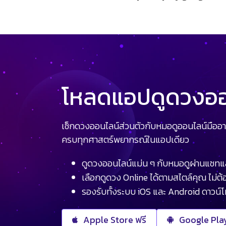
โหลดแอปดูดวงออน
เช็กดวงออนไลน์ส่วนตัวกับหมอดูออนไลน์มืออา
ครบทุกศาสตร์พยากรณ์ในแอปเดียว
ดูดวงออนไลน์แม่น ๆ กับหมอดูผ่านแชทแ
เลือกดูดวง Online ได้ตามสไตล์คุณ ไม่ต้อ
รองรับทั้งระบบ iOS และ Android ดาวน์
Apple Store ฟรี
Google Play