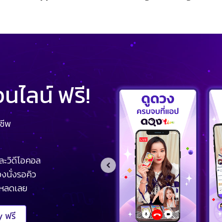
ไลน์ ฟรี!
ชีพ
ละวิดีโอคอล
งนั่งรอคิว
โหลดเลย
 ฟรี