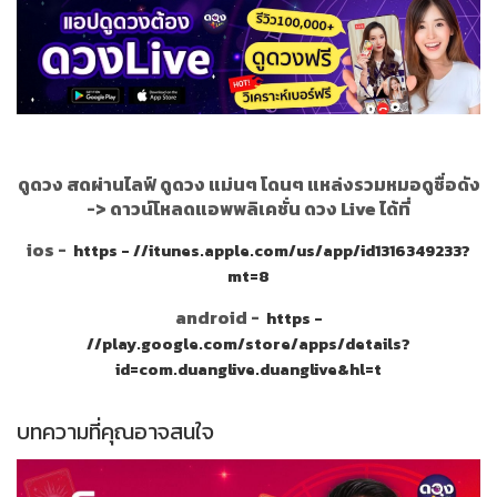
ดูดวง สดผ่านไลฟ์ ดูดวง แม่นๆ โดนๆ แหล่งรวมหมอดูชื่อดัง
->
ดาวน์โหลดแอพพลิเคชั่น ดวง Live ได้ที่
ios -
https - //itunes.apple.com/us/app/id1316349233?
mt=8
android -
https -
//play.google.com/store/apps/details?
id=com.duanglive.duanglive&hl=t
บทความที่คุณอาจสนใจ