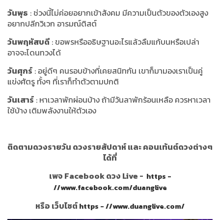
วันพุธ
: ช่วงนี้ไม่ค่อยอยากเข้าสังคม มีความเป็นตัวของตัวเองสูง
อยากปลีกวิเวก อารมณ์ติสต์
วันพฤหัสบดี
: ขอพรหรืออธิษฐานอะไรแล้วลืมแก้บนหรือเปล่า
อาจจะโดนทวงได้
วันศุกร์
: อยู่ดีๆ คนรอบข้างที่เคยสนิทกัน เขาก็มามองเราเป็นคู่
แข่งศัตรู ทั้งๆ ที่เราก็ทำตัวตามปกติ
วันเสาร์
: หาเวลาพักผ่อนบ้าง ถ้ามีวันลาพักร้อนเหลือ ควรหาเวลา
ใช้บ้าง เติมพลังงานให้ตัวเอง
ติดตามดวงรายวัน ดวงรายสัปดาห์ และ คอนเท้นต์ดวงต่างๆ
ได้ที่
เพจ Facebook ดวง Live -
https -
//www.facebook.com/duanglive
หรือ เว็บไซต์
https - //www.duanglive.com/