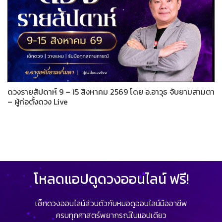
ดวงรายสัปดาห์ 9 – 15 สิงหาคม 2569 โดย อ.อาวุธ จับยามสามตา
– ผู้ก่อตั้งดวง Live
โหลดแอปดูดวงออนไลน์ ฟรี!
เช็กดวงออนไลน์ส่วนตัวกับหมอดูออนไลน์มืออาชีพ
ครบทุกศาสตร์พยากรณ์ในแอปเดียว