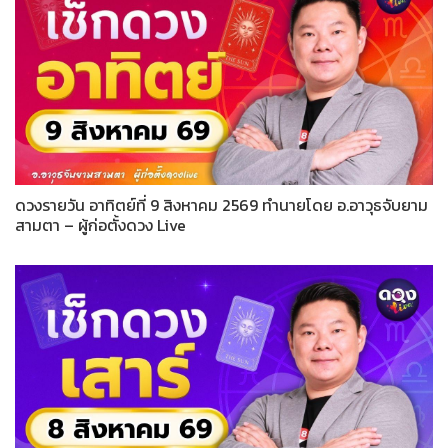
ดวงรายวัน อาทิตย์ที่ 9 สิงหาคม 2569 ทำนายโดย อ.อาวุธจับยาม
สามตา – ผู้ก่อตั้งดวง Live