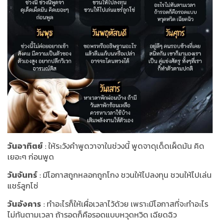
วันอาทิตย์
: ให้ระวังคำพูดวาจาในช่วงนี้ พูดจาดุเด็ดเผ็ดมัน คิด
เยอะๆ ก่อนพูด
วันจันทร์
: มีโอกาสถูกหลอกถูกโกง ชวนให้ไปลงทุน ชวนให้ไปเล่น
แชร์ลูกโซ่
วันอังคาร
: ทำอะไรก็ให้เผื่อเวลาไว้ด้วย เพราะมีโอกาสที่จะทำอะไร
ไม่ทันตามเวลา ถ้ารอดก็คือรอดแบบหวุดหวิด เฉียดฉิว