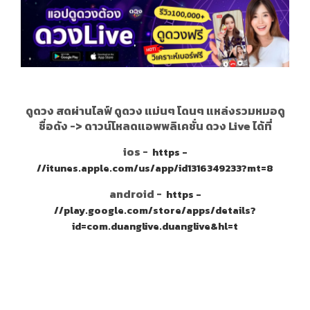
ดูดวง สดผ่านไลฟ์ ดูดวง แม่นๆ โดนๆ แหล่งรวมหมอดู
ชื่อดัง ->
ดาวน์โหลดแอพพลิเคชั่น ดวง Live ได้ที่
ios -
https -
//itunes.apple.com/us/app/id1316349233?mt=8
android -
https -
//play.google.com/store/apps/details?
id=com.duanglive.duanglive&hl=t