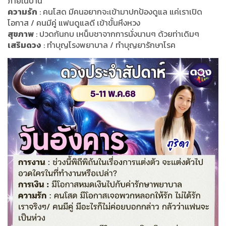
ภายในบ้าน
ความรัก
: คนโสด มีคนอยากจะเข้ามาปกป้องดูแล แค่เราเปิด
โอกาส / คนมีคู่ แฟนดูแลดี เข้าขั้นหึงหวง
สุขภาพ
: ปวดก้นกบ เหน็บชาจากการนั่งนานๆ ด้วยท่าเดิมๆ
เสริมดวง
: ทำบุญโรงพยาบาล / ทำบุญยารักษาโรค