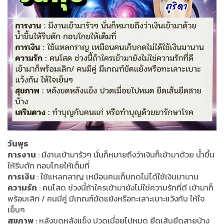
วันพุธ
การงาน
: มีงานเข้ามารัวๆ นั่นก็หมายถึงว่าเงินก็เข้ามาด้วย น้ำขึ้น
ให้รีบตัก กอบโกยให้เต็มที่
การเงิน
: ใช้แหลกลาญ เหมือนคนเก็บกดไม่ได้ใช้เงินมานาน
ความรัก
: คนโสด ช่วงนี้ถ้าใครเข้ามายังไม่ใช่ความรักที่ดี เข้ามาก็
พร้อมเลิก / คนมีคู่ มีเกณฑ์ขัดแย้งหรือทะเลาะเบาะแว้งกัน ให้ใจ
เย็นๆ
สุขภาพ
: หลังขดหลังแข็ง ปวดเมื่อยไปหมด ยืดเส้นยืดสายบ้าง