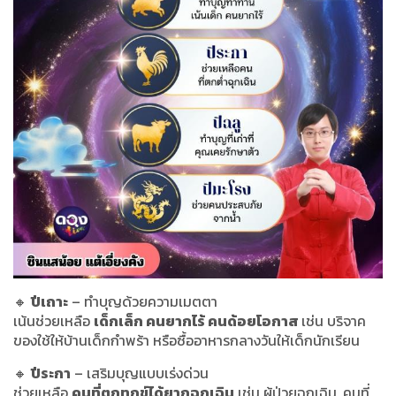
🔸
ปีเถาะ
– ทำบุญด้วยความเมตตา
เน้นช่วยเหลือ
เด็กเล็ก คนยากไร้ คนด้อยโอกาส
เช่น บริจาค
ของใช้ให้บ้านเด็กกำพร้า หรือซื้ออาหารกลางวันให้เด็กนักเรียน
🔸
ปีระกา
– เสริมบุญแบบเร่งด่วน
ช่วยเหลือ
คนที่ตกทุกข์ได้ยากฉุกเฉิน
เช่น ผู้ป่วยฉุกเฉิน, คนที่