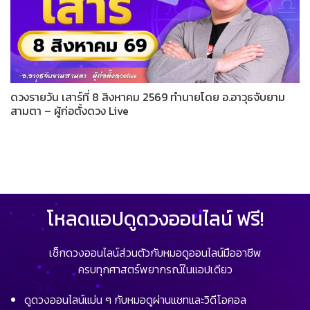
ดวงรายวัน เสาร์ที่ 8 สิงหาคม 2569 ทำนายโดย อ.อาวุธจับยาม
สามตา – ผู้ก่อตั้งดวง Live
โหลดแอปดูดวงออนไลน์ ฟรี!
เช็กดวงออนไลน์ส่วนตัวกับหมอดูออนไลน์มืออาชีพ
ครบทุกศาสตร์พยากรณ์ในแอปเดียว
ดูดวงออนไลน์แม่น ๆ กับหมอดูผ่านแชทและวิดีโอคอล