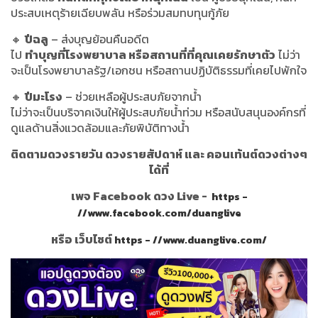
ประสบเหตุร้ายเฉียบพลัน หรือร่วมสมทบทุนกู้ภัย
🔸
ปีฉลู
– ส่งบุญย้อนคืนอดีต
ไป
ทำบุญที่โรงพยาบาล หรือสถานที่ที่คุณเคยรักษาตัว
ไม่ว่า
จะเป็นโรงพยาบาลรัฐ/เอกชน หรือสถานปฏิบัติธรรมที่เคยไปพักใจ
🔸
ปีมะโรง
– ช่วยเหลือผู้ประสบภัยจากน้ำ
ไม่ว่าจะเป็นบริจาคเงินให้ผู้ประสบภัยน้ำท่วม หรือสนับสนุนองค์กรที่
ดูแลด้านสิ่งแวดล้อมและภัยพิบัติทางน้ำ
ติดตามดวงรายวัน ดวงรายสัปดาห์ และ คอนเท้นต์ดวงต่างๆ
ได้ที่
เพจ Facebook ดวง Live -
https -
//www.facebook.com/duanglive
หรือ เว็บไซต์
https - //www.duanglive.com/