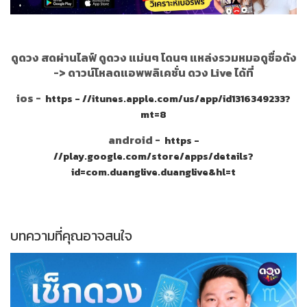
ดูดวง สดผ่านไลฟ์ ดูดวง แม่นๆ โดนๆ แหล่งรวมหมอดูชื่อดัง
->
ดาวน์โหลดแอพพลิเคชั่น ดวง Live ได้ที่
ios -
https - //itunes.apple.com/us/app/id1316349233?
mt=8
android -
https -
//play.google.com/store/apps/details?
id=com.duanglive.duanglive&hl=t
บทความที่คุณอาจสนใจ