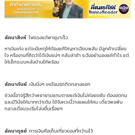
ลัคนาสิงห์
ไฟแรงแต่พายุมาเร็ว
หาเงินเก่ง แต่จะมีเหตุให้ต้องแก้ปัญหาเฉียบพลัน มีลูกค้าเปลี่ยน
ใจ หรืองานที่คิดว่าได้เงินแน่ๆ กลับล่าช้า ระวังอย่ามองแค่กำไร แต่
ให้เช็กระบบหลังบ้านให้พร้อม
ลัคนากันย์
เงินนิ่งๆ เหมือนรถติดกลางแยก
ช่วงนี้อาจรู้สึกว่าพยายามแทบตายแต่เงินไม่ค่อยขยับ ต้องอดทน
และมีวินัยให้มากกว่าเดิม ใช้จังหวะนี้วางแผนให้คม เดี๋ยวพอพ้น
กลางเดือนจะเริ่มโล่งขึ้นเรื่อยๆ
ลัคนาตุลย์
การเงินคือเก็บเกี่ยวของที่หว่านไว้