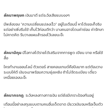
ลัคนาพฤษภ
เงินมาดี แต่ระวังเสียแบบงงๆ
มีพลังของ
“
ความเปลี่ยนแปลงเร็ว
”
อยู่ในเดือนนี้ หาได้เยอะก็จริง
แต่อย่าเพิ่งรีบใช้ เก็บไว้ก่อนดีกว่า บางคนอาจโดนค่าซ่อม ค่ารักษา
ไม่คาดคิด รีบวางแผนสำรองไว้เลยนะจ๊ะ
ลัคนามิถุน
มีโอกาสได้รายได้เสริมจากการพูด เขียน ขาย หรือใช้
สื่อ
ใครทำงานออนไลน์ ติวเตอร์ สายคอนเทนต์คือปังมาก แต่ต้องวาง
ระบบให้ดี เงินจะมาพร้อมความยุ่งเหยิง ถ้าไม่จัดระเบียบ เดี๋ยว
เหนื่อยเองนะจ๊ะ
ลัคนากรกฎ
ระวังหลงทางการเงิน แต่ยังมีเกราะป้องกันอยู่
เดือนนี้อย่าลงทุนแบบตามคนอื่นเด็ดขาด มีแววเงินจมหรือเจ็บตัว