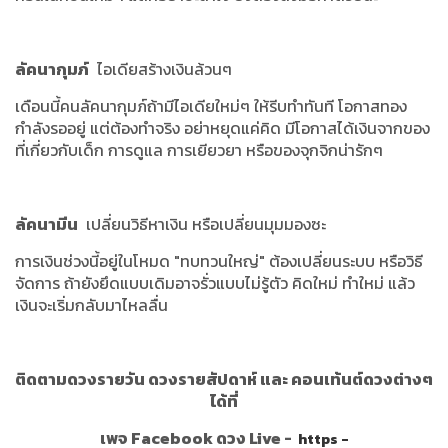
ลัคนากุมภ์
ไอเดียสร้างเงินล้วนๆ
เดือนนี้คนลัคนากุมภ์ถ้ามีไอเดียใหม่ๆ ให้รีบทำทันที โอกาสทอง
กำลังรออยู่ แต่ต้องทำจริง อย่าหยุดแค่คิด มีโอกาสได้เงินจากของ
ที่เกี่ยวกับเด็ก การดูแล การเยียวยา หรือของจุกจิกน่ารักๆ
ลัคนามีน
เปลี่ยนวิธีหาเงิน หรือเปลี่ยนมุมมองซะ
การเงินช่วงนี้อยู่ในโหมด
"
ทบทวนใหญ่
"
ต้องเปลี่ยนระบบ หรือวิธี
จัดการ ถ้ายังยึดแบบเดิมอาจรั่วแบบไม่รู้ตัว คิดใหม่ ทำใหม่ แล้ว
เงินจะเริ่มกลับมาไหลลื่น
ติดตามดวงรายวัน ดวงรายสัปดาห์ และ คอนเท้นต์ดวงต่างๆ
ได้ที่
เพจ Facebook ดวง Live -
https -