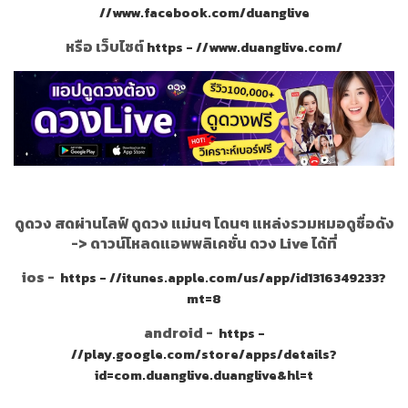
//www.facebook.com/duanglive
หรือ เว็บไซต์
https - //www.duanglive.com/
ดูดวง สดผ่านไลฟ์ ดูดวง แม่นๆ โดนๆ แหล่งรวมหมอดูชื่อดัง
->
ดาวน์โหลดแอพพลิเคชั่น ดวง Live ได้ที่
ios -
https - //itunes.apple.com/us/app/id1316349233?
mt=8
android -
https -
//play.google.com/store/apps/details?
id=com.duanglive.duanglive&hl=t