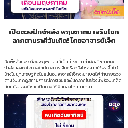
เปิดดวงปักษ์หลัง
พฤษภาคม
เสริมโชค
ลาภตามราศีวันเกิด
!
โดยอาจารย์เจ็ด
ปักษ์หลังของเดือนพฤษภาคมนี้เป็นช่วงเวลาสำคัญที่หลายคน
กำลังมองหาโอกาสใหม่ทางการเงินหรือหวังโชคลาภให้พอยิ้มได้
บ้างในยุคเศรษฐกิจไม่แน่นอนอาจารย์เจ็ดจะมาเปิดไพ่ทำนายดวง
ตามวันเกิดดูสถานการณ์การเงินและโชคลาภในช่วงนี้พร้อมเคล็ด
ลับเสริมโชคที่ช่วยเปิดทางให้เงินทองไหลมาเทมา