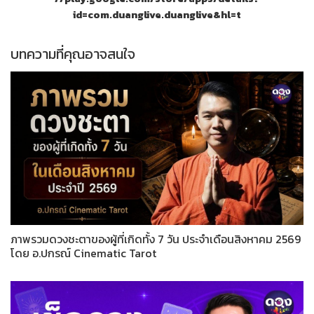
id=com.duanglive.duanglive&hl=t
บทความที่คุณอาจสนใจ
ภาพรวมดวงชะตาของผู้ที่เกิดทั้ง 7 วัน ประจำเดือนสิงหาคม 2569
โดย อ.ปกรณ์ Cinematic Tarot