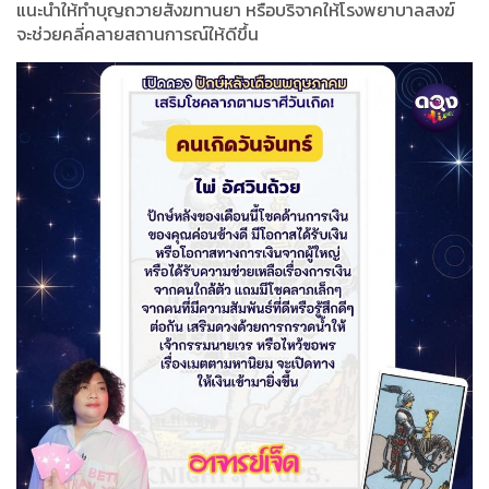
แนะนำให้ทำบุญถวายสังฆทานยา หรือบริจาคให้โรงพยาบาลสงฆ์
จะช่วยคลี่คลายสถานการณ์ให้ดีขึ้น