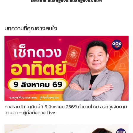
id=com.duanglive.duanglive&hl=t
บทความที่คุณอาจสนใจ
ดวงรายวัน อาทิตย์ที่ 9 สิงหาคม 2569 ทำนายโดย อ.อาวุธจับยาม
สามตา – ผู้ก่อตั้งดวง Live