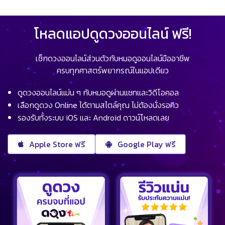
โหลดแอปดูดวงออนไลน์ ฟรี!
เช็กดวงออนไลน์ส่วนตัวกับหมอดูออนไลน์มืออาชีพ
ครบทุกศาสตร์พยากรณ์ในแอปเดียว
ดูดวงออนไลน์แม่น ๆ กับหมอดูผ่านแชทและวิดีโอคอล
เลือกดูดวง Online ได้ตามสไตล์คุณ ไม่ต้องนั่งรอคิว
รองรับทั้งระบบ iOS และ Android ดาวน์โหลดเลย
Apple Store ฟรี
Google Play ฟรี