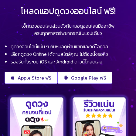
โหลดแอปดูดวงออนไลน์ ฟรี!
เช็กดวงออนไลน์ส่วนตัวกับหมอดูออนไลน์มืออาชีพ
ครบทุกศาสตร์พยากรณ์ในแอปเดียว
ดูดวงออนไลน์แม่น ๆ กับหมอดูผ่านแชทและวิดีโอคอล
เลือกดูดวง Online ได้ตามสไตล์คุณ ไม่ต้องนั่งรอคิว
รองรับทั้งระบบ iOS และ Android ดาวน์โหลดเลย
Apple Store ฟรี
Google Play ฟรี