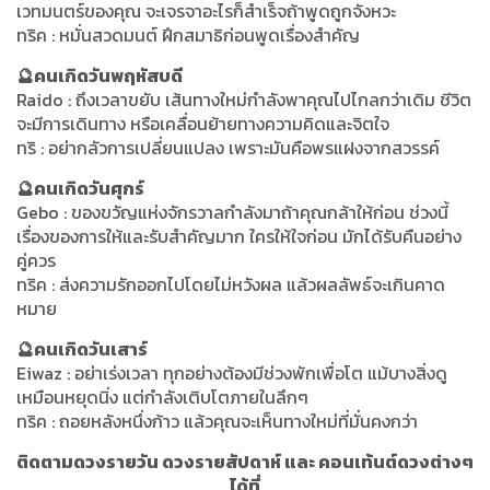
เวทมนตร์ของคุณ จะเจรจาอะไรก็สำเร็จถ้าพูดถูกจังหวะ
ทริค : หมั่นสวดมนต์ ฝึกสมาธิก่อนพูดเรื่องสำคัญ
🔮คนเกิดวันพฤหัสบดี
Raido : ถึงเวลาขยับ เส้นทางใหม่กำลังพาคุณไปไกลกว่าเดิม ชีวิต
จะมีการเดินทาง หรือเคลื่อนย้ายทางความคิดและจิตใจ
ทริ : อย่ากลัวการเปลี่ยนแปลง เพราะมันคือพรแฝงจากสวรรค์​
🔮คนเกิดวันศุกร์
Gebo : ของขวัญแห่งจักรวาลกำลังมาถ้าคุณกล้าให้ก่อน ช่วงนี้
เรื่องของการให้และรับสำคัญมาก ใครให้ใจก่อน มักได้รับคืนอย่าง
คู่ควร
ทริค : ส่งความรักออกไปโดยไม่หวังผล แล้วผลลัพธ์จะเกินคาด
หมาย​
🔮คนเกิดวันเสาร์
Eiwaz : อย่าเร่งเวลา ทุกอย่างต้องมีช่วงพักเพื่อโต แม้บางสิ่งดู
เหมือนหยุดนิ่ง แต่กำลังเติบโตภายในลึกๆ
ทริค : ถอยหลังหนึ่งก้าว แล้วคุณจะเห็นทางใหม่ที่มั่นคงกว่า
ติดตามดวงรายวัน ดวงรายสัปดาห์ และ คอนเท้นต์ดวงต่างๆ
ได้ที่