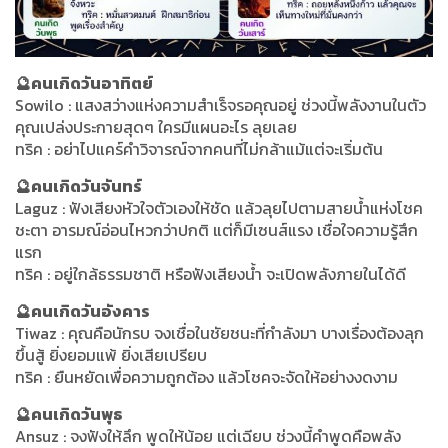
🔮คนเกิดวันอาทิตย์
Sowilo : แสงสว่างแห่งความสำเร็จรอคุณอยู่ ช่วงนี้พลังงานในตัว
คุณเปล่งประกายสุดๆ ใครมีแผนอะไร ลุยเลย
ทริค : อย่าไปแคร์คำวิจารณ์จากคนที่ไม่กล้าแม้แต่จะเริ่มต้น
🔮คนเกิดวันจันทร์
Laguz : ฟังเสียงหัวใจตัวเองให้ชัด แล้วลุยไปตามสายน้ำแห่งโชค
ชะตา อารมณ์อ่อนไหวกว่าปกติ แต่ก็มีเซนส์แรง เชื่อใจความรู้สึก
แรก
ทริค : อยู่ใกล้ธรรมชาติ หรือฟังเสียงน้ำ จะเปิดพลังภายในได้ดี
🔮คนเกิดวันอังคาร
Tiwaz : คุณคือนักรบ จงเชื่อในชัยชนะที่กำลังมา บางเรื่องต้องลุก
ขึ้นสู้ ยิ่งยอมแพ้ ยิ่งเสียเปรียบ
ทริค : ยืนหยัดเพื่อความถูกต้อง แล้วโชคจะจัดให้อย่างงดงาม
🔮คนเกิดวันพุธ
Ansuz : จงฟังให้ลึก พูดให้น้อย แต่เฉียบ ช่วงนี้คำพูดคือพลัง