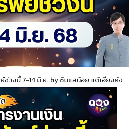
ช่วงนี้ 7-14 มิ.ย. by ซินแสน้อย แต้เอี่ยงคัง