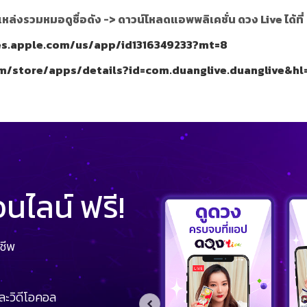
แหล่งรวมหมอดูชื่อดัง ->
ดาวน์โหลดแอพพลิเคชั่น ดวง Live ได้ที่
nes.apple.com/us/app/id1316349233?mt=8
om/store/apps/details?id=com.duanglive.duanglive&hl
ไลน์ ฟรี!
ชีพ
ละวิดีโอคอล