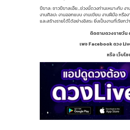
ปีขาล: ชาวปีขาลเอ๊ย...ช่วงนี้ดวงท่านเหมาะกับ งา
งานศิลปะ งานออกแบบ งานเขียน งานฝีมือ หรืองาน
และสร้างรายได้ได้อย่างอิสระ ยิ่งเป็นงานที่เรียกว
ติดตามดวงรายวัน ด
เพจ Facebook ดวง Liv
หรือ เว็บไซ