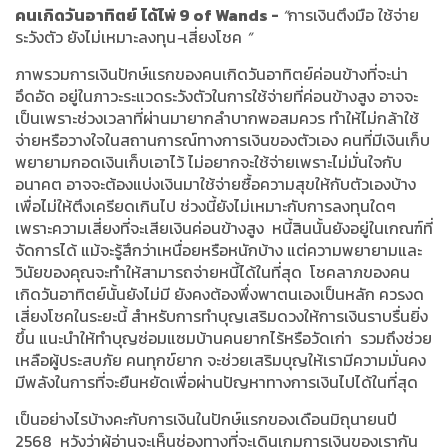
คนเกิดวันอาทิตย์
ได้ไพ่
9 of Wands -
“
การเงินตึงมือ ใช้จ่าย
ระวังตัว ยังไม่เหมาะลงทุน
-
เสี่ยงโชค
”
ภาพรวมการเงินปักษ์แรกของคนเกิดวันอาทิตย์ค่อนข้างที่จะน่า
อึดอัด อยู่ในภาวะระแวดระวังตัวในการใช้จ่ายที่ค่อนข้างสูง อาจจะ
เป็นเพราะช่วงเวลาที่ผ่านมายากลำบากพอสมควร ทำให้ไม่กล้าใช้
จ่ายหรือวางใจในสถานการณ์ทางการเงินของตัวเอง คนที่มีเงินเก็บ
พยายามกอดเงินเก็บเอาไว้ ไม่อยากจะใช้จ่ายเพราะไม่มั่นใจกับ
อนาคต อาจจะต้องแบ่งเงินมาใช้จ่ายซื้อความสุขให้กับตัวเองบ้าง
เพื่อไม่ให้ตึงเครียดเกินไป ช่วงนี้ยังไม่เหมาะกับการลงทุนใดๆ
เพราะความเสี่ยงที่จะเสียเงินค่อนข้างสูง
หนี้สินนั้นยังอยู่ในเกณฑ์ที่
จัดการได้ แม้จะรู้สึกว่าเหนื่อยหรือหนักบ้าง แต่ความพยายามและ
วินัยของคุณจะทำให้สามารถจ่ายหนี้ได้ในที่สุด
โชคลาภของคน
เกิดวันอาทิตย์นั้นยังไม่มี ยังคงต้องพึ่งพาตนเองเป็นหลัก ควรงด
เสี่ยงโชคในระยะนี้ สำหรับการทำบุญเสริมดวงให้การเงินราบรื่นยิ่ง
ขึ้น แนะนำให้ทำบุญซ่อมแซมบ้านคนยากไร้หรือวัดเก่า
รวมถึงช่วย
เหลือผู้ประสบภัย คนทุกข์ยาก จะช่วยเสริมบุญให้เรามีความมั่นคง
มีพลังในการที่จะยืนหยัดเพื่อผ่านปัญหาทางการเงินไปได้ในที่สุด
เป็นอย่างไรบ้างคะกับการเงินในปักษ์แรกของเดือนมิถุนายนปี
2568
หวังว่าผู้อ่านจะเห็นช่องทางที่จะเดินเกมการเงินของเรากัน