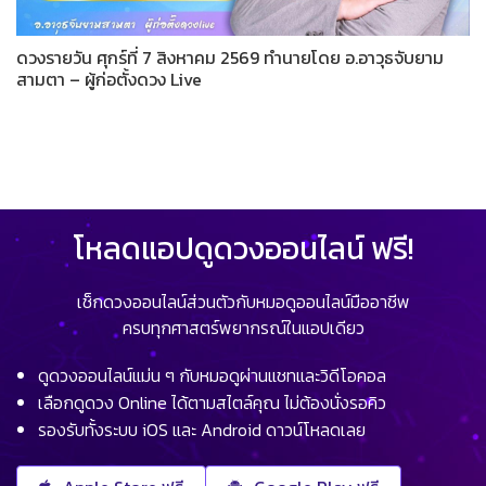
ดวงรายวัน ศุกร์ที่ 7 สิงหาคม 2569 ทำนายโดย อ.อาวุธจับยาม
สามตา – ผู้ก่อตั้งดวง Live
โหลดแอปดูดวงออนไลน์ ฟรี!
เช็กดวงออนไลน์ส่วนตัวกับหมอดูออนไลน์มืออาชีพ
ครบทุกศาสตร์พยากรณ์ในแอปเดียว
ดูดวงออนไลน์แม่น ๆ กับหมอดูผ่านแชทและวิดีโอคอล
เลือกดูดวง Online ได้ตามสไตล์คุณ ไม่ต้องนั่งรอคิว
รองรับทั้งระบบ iOS และ Android ดาวน์โหลดเลย