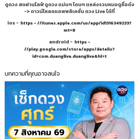
ดูดวง สดผ่านไลฟ์ ดูดวง แม่นๆ โดนๆ แหล่งรวมหมอดูชื่อดัง
->
ดาวน์โหลดแอพพลิเคชั่น ดวง Live ได้ที่
ios -
https - //itunes.apple.com/us/app/id1316349233?
mt=8
android -
https -
//play.google.com/store/apps/details?
id=com.duanglive.duanglive&hl=t
บทความที่คุณอาจสนใจ