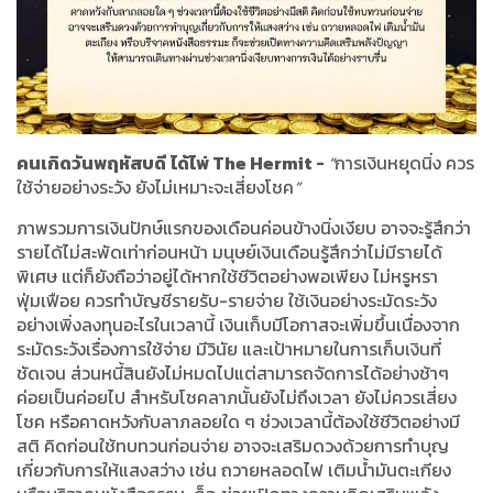
คนเกิดวันพฤหัสบดี
ได้ไพ่
The Hermit -
“
การเงินหยุดนิ่ง ควร
ใช้จ่ายอย่างระวัง ยังไม่เหมาะจะเสี่ยงโชค
”
ภาพรวมการเงินปักษ์แรกของเดือนค่อนข้างนิ่งเงียบ อาจจะรู้สึกว่า
รายได้ไม่สะพัดเท่าก่อนหน้า มนุษย์เงินเดือนรู้สึกว่าไม่มีรายได้
พิเศษ แต่ก็ยังถือว่าอยู่ได้หากใช้ชีวิตอย่างพอเพียง ไม่หรูหรา
ฟุ่มเฟือย ควรทำบัญชีรายรับ
-
รายจ่าย ใช้เงินอย่างระมัดระวัง
อย่างเพิ่งลงทุนอะไรในเวลานี้ เงินเก็บมีโอกาสจะเพิ่มขึ้นเนื่องจาก
ระมัดระวังเรื่องการใช้จ่าย มีวินัย และเป้าหมายในการเก็บเงินที่
ชัดเจน ส่วนหนี้สินยังไม่หมดไปแต่สามารถจัดการได้อย่างช้าๆ
ค่อยเป็นค่อยไป สำหรับโชคลาภนั้นยังไม่ถึงเวลา ยังไม่ควรเสี่ยง
โชค หรือคาดหวังกับลาภลอยใด ๆ ช่วงเวลานี้ต้องใช้ชีวิตอย่างมี
สติ คิดก่อนใช้ทบทวนก่อนจ่าย อาจจะเสริมดวงด้วยการทำบุญ
เกี่ยวกับการให้แสงสว่าง เช่น ถวายหลอดไฟ เติมน้ำมันตะเกียง