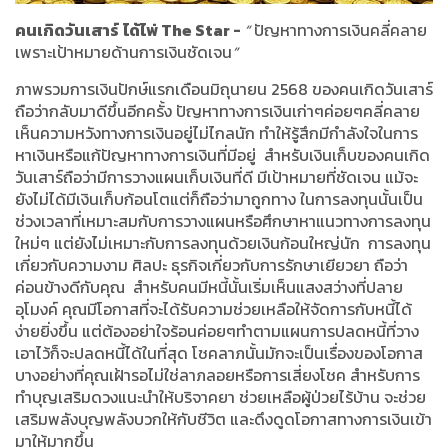
คนเกิดวันเสาร์
ได้ไพ่
The Star -
“
ปัญหาทางการเงินคลี่คลาย
เพราะเป้าหมายด้านการเงินชัดเจน
”
ภาพรวมการเงินปักษ์แรกเดือนมิถุนายน
2568
ของคนเกิดวันเสาร์
ถือว่ากลับมาดีขึ้นอีกครั้ง ปัญหาทางการเงินเก่าๆค่อยๆคลี่คลาย
เห็นความหวังทางการเงินอยู่ไม่ไกลนัก ทำให้รู้สึกมีกำลังใจในการ
หาเงินหรือแก้ปัญหาทางการเงินที่มีอยู่
สำหรับเงินเก็บของคนเกิด
วันเสาร์ถือว่ามีการวางแผนเก็บเงินที่ดี มีเป้าหมายที่ชัดเจน แม้จะ
ยังไม่ได้มีเงินเก็บก้อนโตแต่ก็ถือว่ามาถูกทาง ในการลงทุนนั้นเป็น
ช่วงเวลาที่เหมาะสมกับการวางแผนหรือศึกษาหาแนวทางการลงทุน
ใหม่ๆ แต่ยังไม่เหมาะกับการลงทุนด้วยเงินก้อนใหญ่นัก
การลงทุน
เกี่ยวกับความงาม ศิลปะ ธุรกิจเกี่ยวกับการรักษาเยียวยา ถือว่า
ค่อนข้างดีกับคุณ
สำหรับคนมีหนี้นั้นเริ่มเห็นแสงสว่างที่ปลาย
อุโมงค์ คุณมีโอกาสที่จะได้รับความช่วยเหลือให้จัดการกับหนี้ได้
ง่ายยิ่งขึ้น แต่ต้องอย่าใจร้อนค่อยๆทำตามแผนการปลดหนี้ที่วาง
เอาไว้ก็จะปลดหนี้ได้ในที่สุด โชคลาภนั้นมักจะเป็นเรื่องของโอกาส
บางอย่างที่คุณเฝ้ารอไม่ใช่ลาภลอยหรือการเสี่ยงโชค สำหรับการ
ทำบุญเสริมดวงแนะนำให้บริจาคยา ช่วยเหลือผู้ป่วยไร้บ้าน จะช่วย
เสริมพลังบุญพลังบวกให้กับชีวิต และดึงดูดโอกาสทางการเงินเข้า
มาให้มากขึ้น