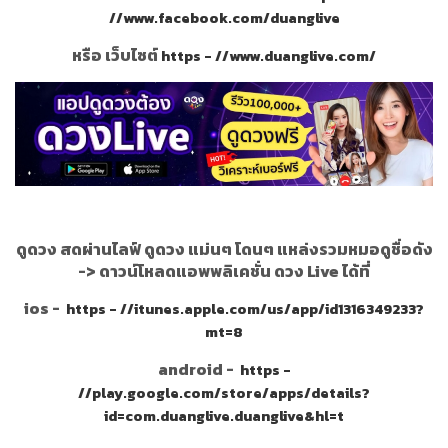
//www.facebook.com/duanglive
หรือ เว็บไซต์
https - //www.duanglive.com/
ดูดวง สดผ่านไลฟ์ ดูดวง แม่นๆ โดนๆ แหล่งรวมหมอดูชื่อดัง
->
ดาวน์โหลดแอพพลิเคชั่น ดวง Live ได้ที่
ios -
https - //itunes.apple.com/us/app/id1316349233?
mt=8
android -
https -
//play.google.com/store/apps/details?
id=com.duanglive.duanglive&hl=t