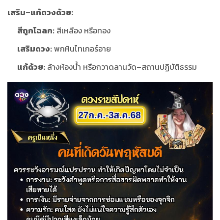
เสริม–แก้ดวงด้วย:
สีถูกโฉลก:
สีเหลือง หรือทอง
เสริมดวง:
พกหินไทเกอร์อาย
แก้ด้วย:
ล้างห้องน้ำ หรือกวาดลานวัด–สถานปฏิบัติธรรม