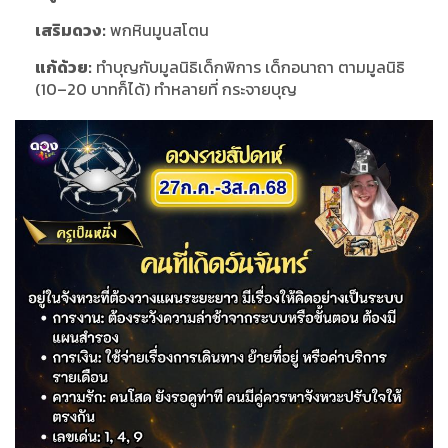
เสริมดวง:
พกหินมูนสโตน
แก้ด้วย:
ทำบุญกับมูลนิธิเด็กพิการ เด็กอนาถา ตามมูลนิธิ
(10–20 บาทก็ได้) ทำหลายที่ กระจายบุญ