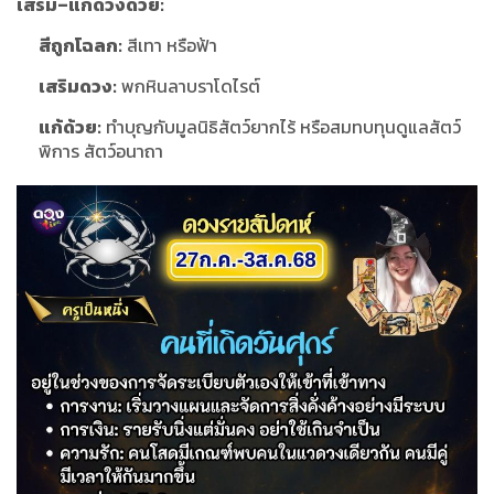
เสริม–แก้ดวงด้วย:
สีถูกโฉลก:
สีเทา หรือฟ้า
เสริมดวง:
พกหินลาบราโดไรต์
แก้ด้วย:
ทำบุญกับมูลนิธิสัตว์ยากไร้ หรือสมทบทุนดูแลสัตว์
พิการ สัตว์อนาถา