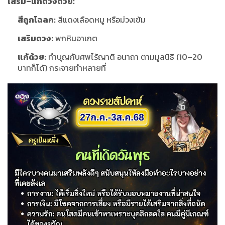
เสริม–แก้ดวงด้วย:
สีถูกโฉลก:
สีแดงเลือดหมู หรือม่วงเข้ม
เสริมดวง:
พกหินอาเกต
แก้ด้วย:
ทำบุญกับศพไร้ญาติ อนาถา ตามมูลนิธิ (10–20
บาทก็ได้) กระจายทำหลายที่