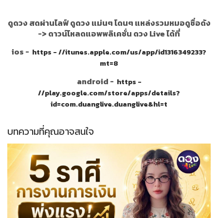
ดูดวง สดผ่านไลฟ์ ดูดวง แม่นๆ โดนๆ แหล่งรวมหมอดูชื่อดัง
->
ดาวน์โหลดแอพพลิเคชั่น ดวง Live ได้ที่
ios -
https - //itunes.apple.com/us/app/id1316349233?
mt=8
android -
https -
//play.google.com/store/apps/details?
id=com.duanglive.duanglive&hl=t
บทความที่คุณอาจสนใจ