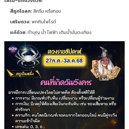
เสริม–แก้ดวงด้วย:
สีถูกโฉลก:
สีครีม หรือทอง
เสริมดวง:
พกหินไพไรต์
แก้ด้วย:
ทำบุญ น้ำ ไฟฟ้า เติมน้ำมันตะเกียง