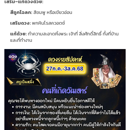
เสริม–แก้ดวงด้วย:
สีถูกโฉลก:
สีชมพู หรือเขียวอ่อน
เสริมดวง:
พกหินโรสควอตซ์
แก้ด้วย:
ทำความสะอาดหิ้งพระ เจ้าที่ สิ่งศักดิ์สิทธิ์ ทั้งที่บ้าน
และที่ทำงาน