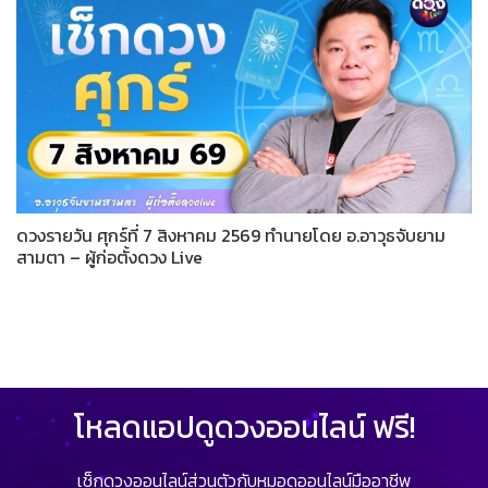
ดวงรายวัน ศุกร์ที่ 7 สิงหาคม 2569 ทำนายโดย อ.อาวุธจับยาม
สามตา – ผู้ก่อตั้งดวง Live
โหลดแอปดูดวงออนไลน์ ฟรี!
เช็กดวงออนไลน์ส่วนตัวกับหมอดูออนไลน์มืออาชีพ