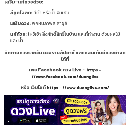
เสริม–แก้ดวงด้วย:
สีถูกโฉลก:
สีดำ หรือน้ำเงินเข้ม
เสริมดวง:
พกหินลาพิส ลาซูลี
แก้ด้วย:
ไหว้เจ้า สิ่งศักดิ์สิทธิ์ในบ้าน และที่ทำงาน ด้วยผลไม้
และ น้ำ
ติดตามดวงรายวัน ดวงรายสัปดาห์ และ คอนเท้นต์ดวงต่างๆ
ได้ที่
เพจ Facebook ดวง Live -
https -
//www.facebook.com/duanglive
หรือ เว็บไซต์
https - //www.duanglive.com/