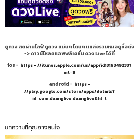
ดูดวง สดผ่านไลฟ์ ดูดวง แม่นๆ โดนๆ แหล่งรวมหมอดูชื่อดัง
->
ดาวน์โหลดแอพพลิเคชั่น ดวง Live ได้ที่
ios -
https - //itunes.apple.com/us/app/id1316349233?
mt=8
android -
https -
//play.google.com/store/apps/details?
id=com.duanglive.duanglive&hl=t
บทความที่คุณอาจสนใจ