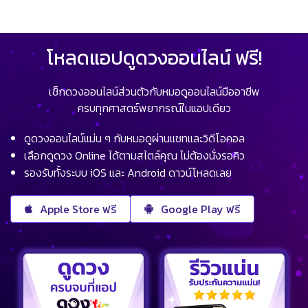
โหลดแอปดูดวงออนไลน์ ฟรี!
เช็กดวงออนไลน์ส่วนตัวกับหมอดูออนไลน์มืออาชีพ
ครบทุกศาสตร์พยากรณ์ในแอปเดียว
ดูดวงออนไลน์แม่น ๆ กับหมอดูผ่านแชทและวิดีโอคอล
เลือกดูดวง Online ได้ตามสไตล์คุณ ไม่ต้องนั่งรอคิว
รองรับทั้งระบบ iOS และ Android ดาวน์โหลดเลย
Apple Store ฟรี
Google Play ฟรี