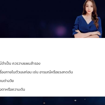
รณ์จำเป็น ควรวางแผนสำรอง
รื่องภายในตัวเองก่อน เช่น อารมณ์หรือแรงกดดัน
คนต่างวัย
วงตาหรือความดัน