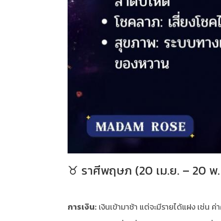
♉️ ราศีพฤษภ (20 เม.ย. – 20 พ.
การเงิน:
เงินเข้ามาช้า แต่จะมีรายได้แฝง เช่น 