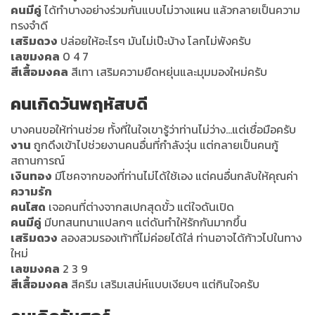
คนมีคู่
ได้ทำบางอย่างร่วมกันแบบไม่วางแผน แล้วกลายเป็นความ
ทรงจำดี
เสริมดวง
ปล่อยให้อะไรๆ มันไม่เป๊ะบ้าง โลกไม่พังครับ
เลขมงคล
0 4 7
สีเสื้อมงคล
สีเทา เสริมความยืดหยุ่นและมุมมองใหม่ครับ
คนเกิดวันพฤหัสบดี
บางคนขอให้ท่านช่วย ทั้งที่ในใจเขารู้ว่าท่านไม่ว่าง…แต่เชื่อมือครับ
งาน
ถูกดึงเข้าไปช่วยงานคนอื่นที่กำลังวุ่น แต่กลายเป็นคนกู้
สถานการณ์
เงินทอง
มีโชคจากของที่ท่านไม่ได้ใช้เอง แต่คนอื่นกลับให้คุณค่า
ความรัก
คนโสด
เจอคนที่ต่างจากสเปกสุดขั้ว แต่ใจดันเปิด
คนมีคู่
มีบทสนทนาแปลกๆ แต่ดันทำให้รักกันมากขึ้น
เสริมดวง
ลองสวมรองเท้าที่ไม่ค่อยได้ใส่ ท่านอาจได้ก้าวไปในทาง
ใหม่
เลขมงคล
2 3 9
สีเสื้อมงคล
สีครีม เสริมเสน่ห์แบบเงียบๆ แต่กินใจครับ