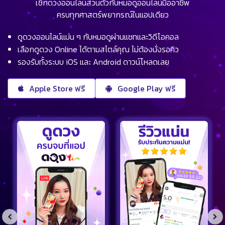
เช็กดวงออนไลน์ส่วนตัวกับหมอดูออนไลน์มืออาชีพ
ครบทุกศาสตร์พยากรณ์ในแอปเดียว
ดูดวงออนไลน์แม่น ๆ กับหมอดูผ่านแชทและวิดีโอคอล
เลือกดูดวง Online ได้ตามสไตล์คุณ ไม่ต้องนั่งรอคิว
รองรับทั้งระบบ iOS และ Android ดาวน์โหลดเลย
Apple Store ฟรี
Google Play ฟรี