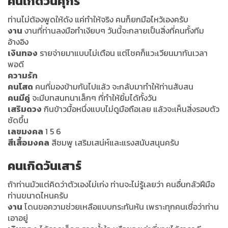
คนเกิดวันศุกร์
ท่านไม่ต้องพูดให้ดัง แค่ทำให้จริง คนก็ยกมือไหว้เองครับ
งาน
งานที่ท่านลงมือทำเงียบๆ วันนี้จะกลายเป็นสิ่งที่คนทั้งทีม
อ้างอิง
เงินทอง
รายจ่ายมาแบบไม่เตือน แต่โชคก็แวะเวียนมาทันเวลา
พอดี
ความรัก
คนโสด
คนที่มองข้ามกันไปแล้ว จะกลับมาทำให้ท่านสับสน
คนมีคู่
จะมีบทสนทนาเล็กๆ ที่ทำให้ยิ้มได้ทั้งวัน
เสริมดวง
กินข้าวมื้อหนึ่งแบบไม่ดูมือถือเลย แล้วจะเห็นสิ่งรอบตัว
ชัดขึ้น
เลขมงคล
1 5 6
สีเสื้อมงคล
สีชมพู เสริมเสน่ห์และแรงสนับสนุนครับ
คนเกิดวันเสาร์
ถ้าท่านมัวแต่คิดว่าตัวเองไม่เก่ง ท่านจะไม่รู้เลยว่า คนอื่นกลัวฝีมือ
ท่านขนาดไหนครับ
งาน
โดนขอความช่วยเหลือแบบกระทันหัน เพราะทุกคนเชื่อว่าท่าน
เอาอยู่