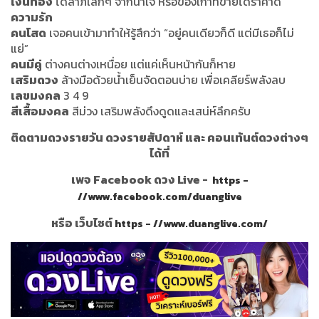
เงินทอง
ได้ลาภเล็กๆ จากน้ำใจ หรือของเก่าที่ขายได้ราคาดี
ความรัก
คนโสด
เจอคนเข้ามาทำให้รู้สึกว่า “อยู่คนเดียวก็ดี แต่มีเธอก็ไม่
แย่”
คนมีคู่
ต่างคนต่างเหนื่อย แต่แค่เห็นหน้ากันก็หาย
เสริมดวง
ล้างมือด้วยน้ำเย็นจัดตอนบ่าย เพื่อเคลียร์พลังลบ
เลขมงคล
3 4 9
สีเสื้อมงคล
สีม่วง เสริมพลังดึงดูดและเสน่ห์ลึกครับ
ติดตามดวงรายวัน ดวงรายสัปดาห์ และ คอนเท้นต์ดวงต่างๆ
ได้ที่
เพจ Facebook ดวง Live -
https -
//www.facebook.com/duanglive
หรือ เว็บไซต์
https - //www.duanglive.com/