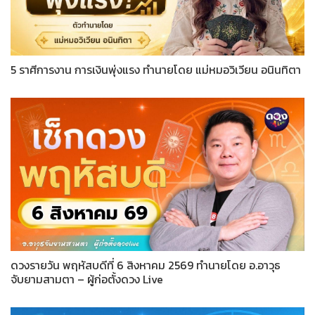
5 ราศีการงาน การเงินพุ่งแรง ทำนายโดย แม่หมอวิเวียน อนินทิตา
ดวงรายวัน พฤหัสบดีที่ 6 สิงหาคม 2569 ทำนายโดย อ.อาวุธ
จับยามสามตา – ผู้ก่อตั้งดวง Live