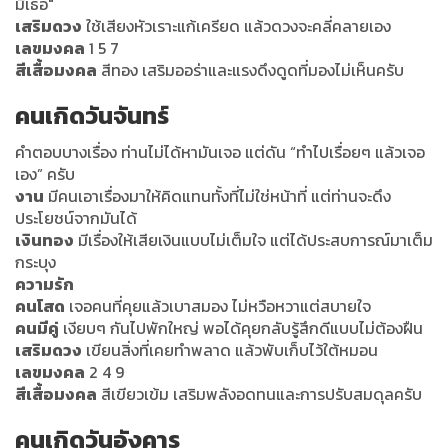
มีเธอ"
เสริมดวง
ใช้เสียงหัวเราะแก้เครียด แล้วดวงจะคลี่คลายเอง
เลขมงคล
1 5 7
สีเสื้อมงคล
สีทอง เสริมออร่าและแรงดึงดูดที่มองไม่เห็นครับ
คนเกิดวันจันทร์
คำตอบบางเรื่อง ท่านไม่ได้หามันเจอ แต่ดัน “ทำไปเรื่อยๆ แล้วเจอ
เอง” ครับ
งาน
มีคนเอาเรื่องมาให้คิดแทนทั้งที่ไม่ใช่หน้าที่ แต่ท่านจะดึง
ประโยชน์จากมันได้
เงินทอง
มีเรื่องให้เสียเงินแบบไม่เต็มใจ แต่ได้ประสบการณ์มาเต็ม
กระบุง
ความรัก
คนโสด
เจอคนที่คุยแล้วเบาสมอง ไม่หวือหวาแต่สบายใจ
คนมีคู่
เงียบๆ กันไปพักใหญ่ พอได้คุยกลับรู้สึกดีแบบไม่ต้องฝืน
เสริมดวง
เขียนสิ่งที่เคยทำพลาด แล้วพับเก็บไว้ใต้หมอน
เลขมงคล
2 4 9
สีเสื้อมงคล
สีเขียวเข้ม เสริมพลังอดทนและการปรับสมดุลครับ
คนเกิดวันอังคาร