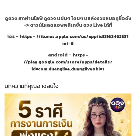
ดูดวง สดผ่านไลฟ์ ดูดวง แม่นๆ โดนๆ แหล่งรวมหมอดูชื่อดัง
->
ดาวน์โหลดแอพพลิเคชั่น ดวง Live ได้ที่
ios -
https - //itunes.apple.com/us/app/id1316349233?
mt=8
android -
https -
//play.google.com/store/apps/details?
id=com.duanglive.duanglive&hl=t
บทความที่คุณอาจสนใจ