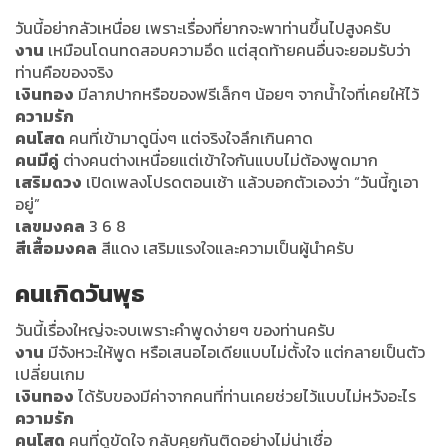
วันนี้อย่ากลัวเหนื่อย เพราะเรื่องที่ยากจะพาท่านขึ้นไปสูงครับ
งาน
เหมือนโดนทดสอบความอึด แต่สุดท้ายคนอื่นจะยอมรับว่า
ท่านคือของจริง
เงินทอง
มีลาภปากหรือของฟรีเล็กๆ น้อยๆ จากน้ำใจที่เคยให้ไว้
ความรัก
คนโสด
คนที่เข้ามาดูนิ่งๆ แต่จริงใจลึกเกินคาด
คนมีคู่
ต่างคนต่างเหนื่อยแต่เข้าใจกันแบบไม่ต้องพูดมาก
เสริมดวง
เปิดเพลงโปรดตอนเช้า แล้วบอกตัวเองว่า “วันนี้กูเอา
อยู่”
เลขมงคล
3 6 8
สีเสื้อมงคล
สีแดง เสริมแรงใจและความเป็นผู้นำครับ
คนเกิดวันพุธ
วันนี้เรื่องใหญ่จะจบเพราะคำพูดง่ายๆ ของท่านครับ
งาน
มีจังหวะให้พูด หรือเสนอไอเดียแบบไม่ตั้งใจ แต่กลายเป็นตัว
เปลี่ยนเกม
เงินทอง
ได้รับของมีค่าจากคนที่ท่านเคยช่วยไว้แบบไม่หวังอะไร
ความรัก
คนโสด
คนที่ดูขัดใจ กลับคุยกันติดอย่างไม่น่าเชื่อ