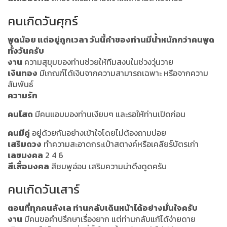
คนเกิดวันศุกร์
พูดน้อย แต่อยู่ถูกเวลา วันนี้คำของท่านมีน้ำหนักกว่าคนพูด
ทั้งวันครับ
งาน
ความสุขุมของท่านช่วยให้ทีมสงบในช่วงวุ่นวาย
เงินทอง
มีเกณฑ์ได้เงินจากความสามารถเฉพาะ หรือจากความ
สัมพันธ์
ความรัก
คนโสด
มีคนแอบมองท่านเงียบๆ และรอให้ท่านเปิดก่อน
คนมีคู่
อยู่ด้วยกันอย่างเข้าใจโดยไม่ต้องถามบ่อย
เสริมดวง
ทำความสะอาดกระเป๋าสตางค์หรือเคลียร์บัตรเก่า
เลขมงคล
2 4 6
สีเสื้อมงคล
สีชมพูอ่อน เสริมความน่าดึงดูดครับ
คนเกิดวันเสาร์
ตอนที่ทุกคนลังเล ท่านกลับเดินหน้าได้อย่างมั่นใจครับ
งาน
มีคนขอคำปรึกษาเรื่องยาก แต่ท่านกลับแก้ได้ง่ายดาย