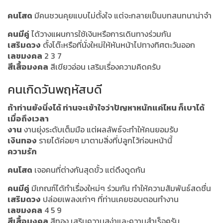
คนโสด
มีคนชวนคุยแบบไม่ตั้งใจ แต่จะกลายเป็นบทสนทนาน่าจำ
คนมีคู่
ได้วางแผนการใช้เงินหรือการเดินทางร่วมกัน
เสริมดวง
ตั้งโต๊ะหรือที่นั่งใหม่ให้หันหน้าไปทางทิศตะวันออก
เลขมงคล
2 3 7
สีเสื้อมงคล
สีเขียวอ่อน เสริมเรื่องความคิดครับ
คนเกิดวันพฤหัสบดี
ถ้าท่านยังนิ่งได้ ท่านจะเข้าใจว่าปัญหาหนักแค่ไหน ก็เบาได้
เมื่อถึงเวลา
งาน
งานยุ่งระดับเต็มมือ แต่ผลลัพธ์จะทำให้คนยอมรับ
เงินทอง
รายได้ค่อยๆ มาตามสิ่งที่ปลูกไว้ก่อนหน้านี้
ความรัก
คนโสด
เจอคนที่ต่างกันสุดขั้ว แต่ดึงดูดกัน
คนมีคู่
มีเกณฑ์ได้ทำเรื่องใหม่ๆ ร่วมกัน ทำให้ความสัมพันธ์สดชื่น
เสริมดวง
ปล่อยเพลงเก่าๆ ที่ท่านเคยชอบตอนทำงาน
เลขมงคล
4 5 9
สีเสื้อมงคล
สีทอง เสริมความสง่าและความสำเร็จครับ