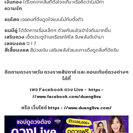
เงินทอง
ได้โชคจากสิ่งที่ตั้งใจจะทิ้ง หรือคิดว่าไม่มีค่า
ความรัก
คนโสด
เจอคนที่ดึงดูดใจแบบไม่ทันตั้งตัว
คนมีคู่
ได้จัดการเรื่องเล็กๆ ด้วยกันแล้วเข้าใจกันมากขึ้น
เสริมดวง
เช็ดประตูบ้านหรือรถให้ใส รับพลังดีเข้ามา
เลขมงคล
0 1 7
สีเสื้อมงคล
สีม่วงเข้ม เสริมพลังใจและการดึงดูดสิ่งที่ดีครับ
ติดตามดวงรายวัน ดวงรายสัปดาห์ และ คอนเท้นต์ดวงต่างๆ
ได้ที่
เพจ Facebook ดวง Live -
https -
//www.facebook.com/duanglive
หรือ เว็บไซต์
https - //www.duanglive.com/