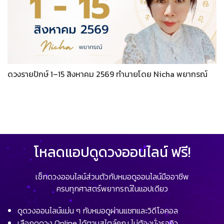
ดวงรายปักษ์ 1–15 สิงหาคม 2569 ทำนายโดย Nicha พยากรณ์
โหลดแอปดูดวงออนไลน์ ฟรี!
เช็กดวงออนไลน์ส่วนตัวกับหมอดูออนไลน์มืออาชีพ
ครบทุกศาสตร์พยากรณ์ในแอปเดียว
ดูดวงออนไลน์แม่น ๆ กับหมอดูผ่านแชทและวิดีโอคอล
เลือกดูดวง Online ได้ตามสไตล์คุณ ไม่ต้องนั่งรอคิว