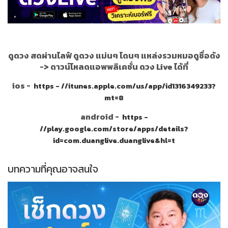
ดูดวง สดผ่านไลฟ์ ดูดวง แม่นๆ โดนๆ แหล่งรวมหมอดูชื่อดัง
->
ดาวน์โหลดแอพพลิเคชั่น ดวง Live ได้ที่
ios -
https - //itunes.apple.com/us/app/id1316349233?
mt=8
android -
https -
//play.google.com/store/apps/details?
id=com.duanglive.duanglive&hl=t
บทความที่คุณอาจสนใจ