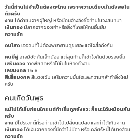
วันนี้ท่านไม่จำเป็นต้องตะโกน เพราะความเฉียบมันดังพอใน
ตัวครับ
งาน
ได้คำชมจากผู้ใหญ่ หรือมีคนอ้างอิงชื่อท่านในวงสนทนา
เงินทอง
มีลาภจากของเก่าหรือสิ่งที่เคยให้คนอื่นยืม
ความรัก
คนโสด
เจอคนที่ไม่ต้องพยายามคุยเยอะ แต่ใจสื่อถึงกัน
คนมีคู่
อาจมีขัดกันเล็กน้อย แต่สุดท้ายก็เข้าใจกันด้วยรอยยิ้ม
เสริมดวง
วางพืชสดหรือไม้ใบในห้องทำงาน
เลขมงคล
1 6 8
สีเสื้อมงคล
สีแดงเข้ม เสริมความมั่นใจและความกล้าทำสิ่งใหม่
ครับ
คนเกิดวันพุธ
แม้ไม่ได้เริ่มก่อนใคร แต่ถ้าเริ่มถูกจังหวะ ก็ชนะได้เหมือนกัน
ครับ
งาน
มีโปรเจกต์ที่รอท่านเข้าไปเปลี่ยนแปลง และทำได้เกินคาด
เงินทอง
ได้เงินจากของที่นึกว่าไม่มีค่า หรือเคลียร์หนี้ได้บางส่วน
ความรัก