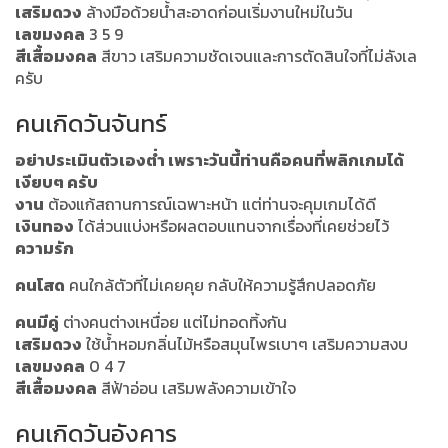
เสริมดวง
ล้างมือด้วยน้ำสะอาดก่อนเริ่มงานใหม่ในวัน
เลขมงคล
3 5 9
สีเสื้อมงคล
สีขาว เสริมความชัดเจนและการตัดสินใจที่ไม่ลังเล
ครับ
คนเกิดวันจันทร์
อย่าประเมินตัวเองต่ำ เพราะวันนี้ท่านคือคนที่พลิกเกมได้
เงียบๆ ครับ
งาน
ต้องแก้สถานการณ์เฉพาะหน้า แต่ท่านจะคุมเกมได้ดี
เงินทอง
ได้ส่วนแบ่งหรือผลตอบแทนจากเรื่องที่เคยช่วยไว้
ความรัก
คนโสด
คนใกล้ตัวที่ไม่เคยคุย กลับให้ความรู้สึกปลอดภัย
คนมีคู่
ต่างคนต่างเหนื่อย แต่ไม่ทอดทิ้งกัน
เสริมดวง
ใช้น้ำหอมกลิ่นไม้หรือสมุนไพรเบาๆ เสริมความสงบ
เลขมงคล
0 4 7
สีเสื้อมงคล
สีฟ้าอ่อน เสริมพลังความเข้าใจ
คนเกิดวันอังคาร