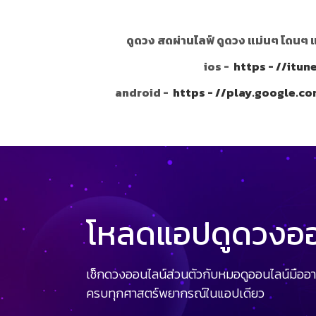
ดูดวง สดผ่านไลฟ์ ดูดวง แม่นๆ โดนๆ 
ios -
https - //itu
android -
https - //play.google.c
โหลดแอปดูดวงออน
เช็กดวงออนไลน์ส่วนตัวกับหมอดูออนไลน์มืออา
ครบทุกศาสตร์พยากรณ์ในแอปเดียว