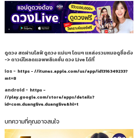
ดูดวง สดผ่านไลฟ์ ดูดวง แม่นๆ โดนๆ แหล่งรวมหมอดูชื่อดัง
->
ดาวน์โหลดแอพพลิเคชั่น ดวง Live ได้ที่
ios -
https - //itunes.apple.com/us/app/id1316349233?
mt=8
android -
https -
//play.google.com/store/apps/details?
id=com.duanglive.duanglive&hl=t
บทความที่คุณอาจสนใจ