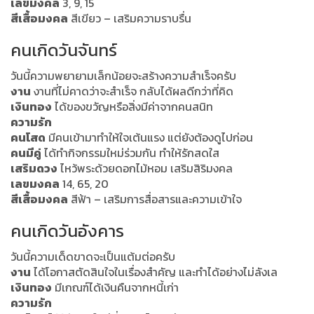
เลขมงคล
3, 9, 15
สีเสื้อมงคล
สีเขียว – เสริมความราบรื่น
คนเกิดวันจันทร์
วันนี้ความพยายามเล็กน้อยจะสร้างความสำเร็จครับ
งาน
งานที่ไม่คาดว่าจะสำเร็จ กลับได้ผลดีกว่าที่คิด
เงินทอง
ได้ของขวัญหรือสิ่งมีค่าจากคนสนิท
ความรัก
คนโสด
มีคนเข้ามาทำให้ใจเต้นแรง แต่ยังต้องดูไปก่อน
คนมีคู่
ได้ทำกิจกรรมใหม่ร่วมกัน ทำให้รักสดใส
เสริมดวง
ไหว้พระด้วยดอกไม้หอม เสริมสิริมงคล
เลขมงคล
14, 65, 20
สีเสื้อมงคล
สีฟ้า – เสริมการสื่อสารและความเข้าใจ
คนเกิดวันอังคาร
วันนี้ความเด็ดขาดจะเป็นแต้มต่อครับ
งาน
ได้โอกาสตัดสินใจในเรื่องสำคัญ และทำได้อย่างไม่ลังเล
เงินทอง
มีเกณฑ์ได้เงินคืนจากหนี้เก่า
ความรัก