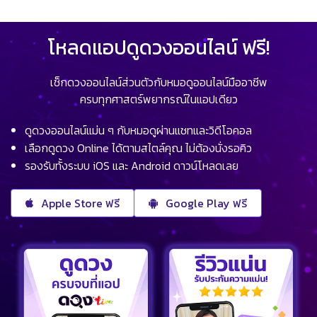
โหลดแอปดูดวงออนไลน์ ฟรี!
เช็กดวงออนไลน์ส่วนตัวกับหมอดูออนไลน์มืออาชีพ
ครบทุกศาสตร์พยากรณ์ในแอปเดียว
ดูดวงออนไลน์แม่น ๆ กับหมอดูผ่านแชทและวิดีโอคอล
เลือกดูดวง Online ได้ตามสไตล์คุณ ไม่ต้องนั่งรอคิว
รองรับทั้งระบบ iOS และ Android ดาวน์โหลดเลย
Apple Store ฟรี
Google Play ฟรี