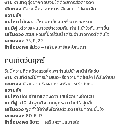
งาน
งานที่ดูยุ่งยากกลับจบได้ด้วยการสื่อสารดีๆ
เงินทอง
มีลาภเล็กๆ จากการเสี่ยงแบบไม่คาดคิด
ความรัก
คนโสด
ได้เจอคนใหม่จากสังคมหรือการออกงาน
คนมีคู่
ได้วางแผนบางอย่างร่วมกัน ทำให้เข้าใจกันมากขึ้น
เสริมดวง
สวมแหวนที่นิ้วชี้วันนี้ เสริมอำนาจการตัดสินใจ
เลขมงคล
75, 8, 22
สีเสื้อมงคล
สีม่วง – เสริมสมาธิและปัญญา
คนเกิดวันศุกร์
วันนี้ความคิดสร้างสรรค์จะพาท่านไปข้างหน้าได้ครับ
งาน
งานที่ต้องใช้การนำเสนอหรือความคิดใหม่ๆ ได้รับคำชม
เงินทอง
มีรายจ่ายเรื่องอาหารหรือการเข้าสังคม
ความรัก
คนโสด
มีคนเข้ามาแสดงความสนใจอย่างชัดเจน
คนมีคู่
ได้รับคำพูดดีๆ จากคู่ครอง ทำให้ใจอุ่นขึ้น
เสริมดวง
พูดคำให้กำลังใจกับตัวเอง เสริมความมั่นใจ
เลขมงคล
80, 6, 17
สีเสื้อมงคล
สีขาว – เสริมความสบายใจ