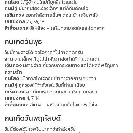
คนโสด
ได้รู้จักคนใหม่ที่บุคลิกโดดเด่น
คนมีคู่
มีปากเสียงเรื่องเล็กๆ แต่ก็คืนดีกันไว
เสริมดวง
ออกกำลังกายสั้นๆ ตอนเช้า เสริมพลัง
เลขมงคล
27, 55, 18
สีเสื้อมงคล
สีเหลือง – เสริมความสดใสและโชคลาภ
คนเกิดวันพุธ
วันนี้ท่านอาจได้เจอโอกาสที่ไม่คาดคิดครับ
งาน
งานเล็กๆ ที่ดูไม่สำคัญ กลับทำให้ท่านโดดเด่น
เงินทอง
มีรายจ่ายเกี่ยวกับการเดินทาง แต่ได้ผลลัพธ์คุ้มค่า
ความรัก
คนโสด
มีโอกาสได้เจอคนเข้าตาจากการเดินทาง
คนมีคู่
คู่ครองให้กำลังใจในวันที่ท่านเหนื่อย
เสริมดวง
จุดเทียนหอมก่อนนอน เสริมความสงบ
เลขมงคล
4, 7, 14
สีเสื้อมงคล
สีแดง – เสริมความมั่นใจและพลังใจ
คนเกิดวันพฤหัสบดี
วันนี้ต้องใช้ไหวพริบมากกว่ากำลังครับ