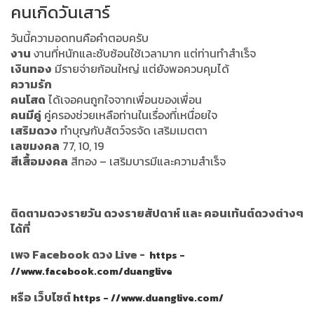
คนเกิดวันเสาร์
วันนี้ความอดทนคือคำตอบครับ
งาน
งานที่หนักและซับซ้อนใช้เวลามาก แต่ท่านทำสำเร็จ
เงินทอง
มีรายจ่ายก้อนใหญ่ แต่ยังพอควบคุมได้
ความรัก
คนโสด
ได้เจอคนถูกใจจากเพื่อนของเพื่อน
คนมีคู่
คู่ครองช่วยเหลือท่านในเรื่องที่เหนื่อยใจ
เสริมดวง
ทำบุญกับสัตว์จรจัด เสริมเมตตา
เลขมงคล
77, 10, 19
สีเสื้อมงคล
สีทอง – เสริมบารมีและความสำเร็จ
ติดตามดวงรายวัน ดวงรายสัปดาห์ และ คอนเท้นต์ดวงต่างๆ
ได้ที่
เพจ Facebook ดวง Live -
https -
//www.facebook.com/duanglive
หรือ เว็บไซต์
https - //www.duanglive.com/