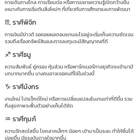
การเดินทางไกล การเรียนต่อ หรือการขยายความรู้เปิดกว้างขึ้น
เหมาะกับการเริ่มต้นสิ่งใหม่ๆ ที่เกี่ยวกับการศึกษาและการพัฒนา
♏ ราศีพิจิก
การเงินมีข่าวดี รอคอยผลตอบแทนอะไรอยู่จะเริ่มเห็นความชัดเจน
รวมถึงเรื่องทรัพย์สินและการลงทุนจะมีสัญญาณที่ดี
♐ ราศีธนู
ความสัมพันธ์ คู่ครอง หุ้นส่วน หรือพาร์ทเนอร์ทางธุรกิจจะเข้ามามี
บทบาทมากขึ้น บางคนอาจเจอคนที่ใช่ในช่วงนี้
♑ ราศีมังกร
งานใหม่ โปรเจ็กต์ใหม่ หรือการเปลี่ยนแปลงในงานเก่าที่ดีขึ้น รวม
ถึงสุขภาพจะฟื้นตัวอย่างเห็นได้ชัด
♒ ราศีกุมภ์
ความรักสดใสขึ้น โชคลาภเล็กๆ น้อยๆ เข้ามาเป็นระยะ ทำให้ยิ้มได้
บ่อยขึ้น มีแรงบันดาลใจมากขึ้น