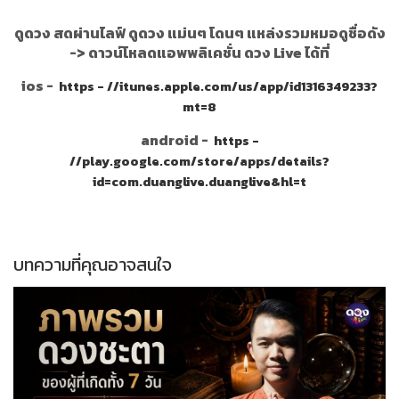
ดูดวง สดผ่านไลฟ์ ดูดวง แม่นๆ โดนๆ แหล่งรวมหมอดูชื่อดัง
->
ดาวน์โหลดแอพพลิเคชั่น ดวง Live ได้ที่
ios -
https - //itunes.apple.com/us/app/id1316349233?
mt=8
android -
https -
//play.google.com/store/apps/details?
id=com.duanglive.duanglive&hl=t
บทความที่คุณอาจสนใจ