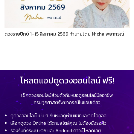
ดวงรายปักษ์ 1–15 สิงหาคม 2569 ทำนายโดย Nicha พยากรณ์
โหลดแอปดูดวงออนไลน์ ฟรี!
เช็กดวงออนไลน์ส่วนตัวกับหมอดูออนไลน์มืออาชีพ
ครบทุกศาสตร์พยากรณ์ในแอปเดียว
ดูดวงออนไลน์แม่น ๆ กับหมอดูผ่านแชทและวิดีโอคอล
เลือกดูดวง Online ได้ตามสไตล์คุณ ไม่ต้องนั่งรอคิว
รองรับทั้งระบบ iOS และ Android ดาวน์โหลดเลย