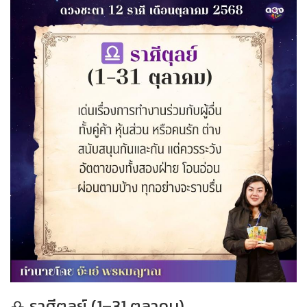
♎ ราศีตุลย์ (1–31 ตุลาคม)