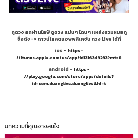
ดูดวง สดผ่านไลฟ์ ดูดวง แม่นๆ โดนๆ แหล่งรวมหมอดู
ชื่อดัง ->
ดาวน์โหลดแอพพลิเคชั่น ดวง Live ได้ที่
ios -
https -
//itunes.apple.com/us/app/id1316349233?mt=8
android -
https -
//play.google.com/store/apps/details?
id=com.duanglive.duanglive&hl=t
บทความที่คุณอาจสนใจ