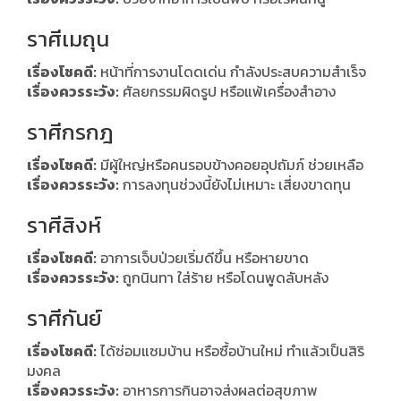
ราศีเมถุน
เรื่องโชคดี:
หน้าที่การงานโดดเด่น กำลังประสบความสำเร็จ
เรื่องควรระวัง:
ศัลยกรรมผิดรูป หรือแพ้เครื่องสำอาง
ราศีกรกฎ
เรื่องโชคดี:
มีผู้ใหญ่หรือคนรอบข้างคอยอุปถัมภ์ ช่วยเหลือ
เรื่องควรระวัง:
การลงทุนช่วงนี้ยังไม่เหมาะ เสี่ยงขาดทุน
ราศีสิงห์
เรื่องโชคดี:
อาการเจ็บป่วยเริ่มดีขึ้น หรือหายขาด
เรื่องควรระวัง:
ถูกนินทา ใส่ร้าย หรือโดนพูดลับหลัง
ราศีกันย์
เรื่องโชคดี:
ได้ซ่อมแซมบ้าน หรือซื้อบ้านใหม่ ทำแล้วเป็นสิริ
มงคล
เรื่องควรระวัง:
อาหารการกินอาจส่งผลต่อสุขภาพ