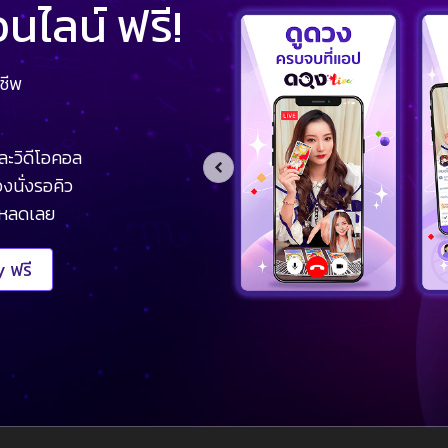
ไลน์ ฟรี!
ชีพ
ละวิดีโอคอล
งนั่งรอคิว
โหลดเลย
 ฟรี