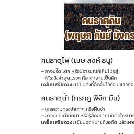
คนธาตุไฟ (เมษ สิงห์ ธนู)
– อาจปรี๊ดแตก หรือมีอารมณ์ที่เก็บไม่อยู่
– ให้ระวังคำพูดแรงๆ ที่อาจกลายเป็นศึก
เคล็ดเสริมดวง:
เขียนสิ่งที่อัดอั้นไว้ก่อน แล้วค
คนธาตุน้ำ (กรกฎ พิจิก มีน)
– เจอความทรงจำเก่าๆ หรือฝันซ้ำ
– อาจมีคนเก่าทักมา หรือรู้สึกอยากติดต่อใครบ
เคล็ดเสริมดวง:
เขียนจดหมายถึงอดีต แล้วเผาห