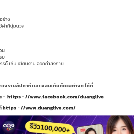
อย่าง
คำที่นุ่มนวล
่วน
รรม
รค์ เช่น เขียนงาน ออกกำลังกาย
วงรายสัปดาห์ และ คอนเท้นต์ดวงต่างๆ ได้ที่
e -
https - //www.facebook.com/duanglive
ต์
https - //www.duanglive.com/