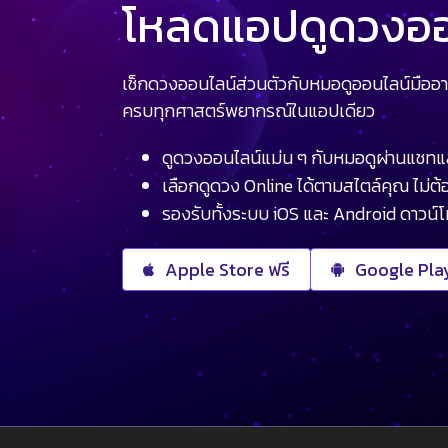
โหลดแอปดูดวงออน
เช็กดวงออนไลน์ส่วนตัวกับหมอดูออนไลน์มืออา
ครบทุกศาสตร์พยากรณ์ในแอปเดียว
ดูดวงออนไลน์แม่น ๆ กับหมอดูผ่านแชทแ
เลือกดูดวง Online ได้ตามสไตล์คุณ ไม่ต้อ
รองรับทั้งระบบ iOS และ Android ดาวน์
Apple Store ฟรี
Google Play