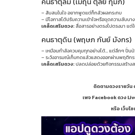
คนธาตุลม (เมถุน ตุลย์ กุมภ์)
– สับสนในใจ อยากพูดแต่ก็กลัวผลกระทบ
– มีโอกาสได้ปรับความเข้าใจหรือขุดความลับบาง
เคล็ดเสริมดวง:
สื่อสารอย่างตรงไปตรงมา แต่ใช้
คนธาตุดิน (พฤษภ กันย์ มังกร)
– เหมือนกำลังควบคุมทุกอย่างได้… แต่ลึกๆ ปั่นป
– ระวังอารมณ์เก็บกดแล้วแสดงออกผ่านพฤติก
เคล็ดเสริมดวง:
ปลดปล่อยด้วยกิจกรรมสร้างสร
ติดตามดวงรายวัน ด
เพจ Facebook ดวง Liv
หรือ เว็บไซ