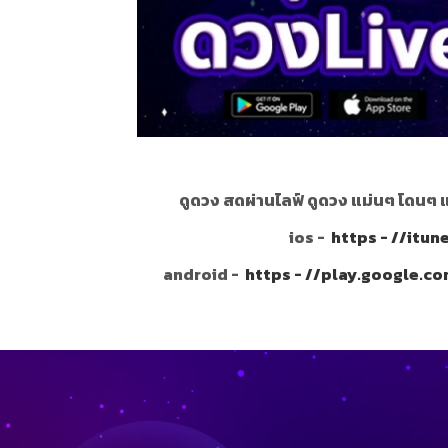
ดูดวง สดผ่านไลฟ์ ดูดวง แม่นๆ โดนๆ 
ios -
https - //itu
android -
https - //play.google.c