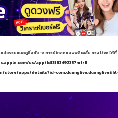
แหล่งรวมหมอดูชื่อดัง ->
ดาวน์โหลดแอพพลิเคชั่น ดวง Live ได้ที่
nes.apple.com/us/app/id1316349233?mt=8
om/store/apps/details?id=com.duanglive.duanglive&hl