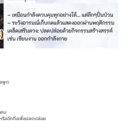
่อยพูด
างคน
รือฉีกทิ้งเพื่อปลดปล่อย