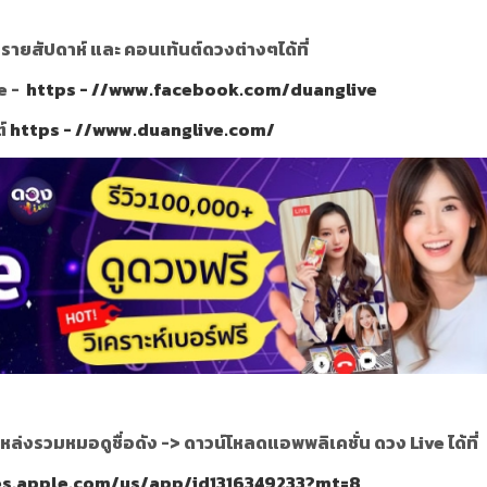
ายสัปดาห์ และ คอนเท้นต์ดวงต่างๆได้ที่
e -
https - //www.facebook.com/duanglive
ต์
https - //www.duanglive.com/
หล่งรวมหมอดูชื่อดัง ->
ดาวน์โหลดแอพพลิเคชั่น ดวง Live ได้ที่
nes.apple.com/us/app/id1316349233?mt=8