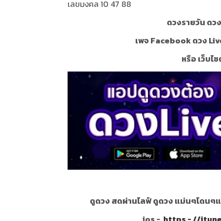
เลขมงคล 10 47 88
ดวงรายวัน ดวงร
เพจ Facebook ดวง Liv
หรือ เว็บไซ
ดูดวง สดผ่านไลฟ์ ดูดวง แม่นๆโดนๆแ
ios -
https - //itu