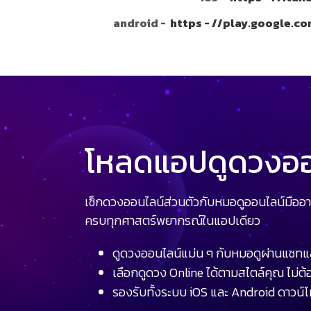
android -
https - //play.google.c
โหลดแอปดูดวงออน
เช็กดวงออนไลน์ส่วนตัวกับหมอดูออนไลน์มืออา
ครบทุกศาสตร์พยากรณ์ในแอปเดียว
ดูดวงออนไลน์แม่น ๆ กับหมอดูผ่านแชทแ
เลือกดูดวง Online ได้ตามสไตล์คุณ ไม่ต้อ
รองรับทั้งระบบ iOS และ Android ดาวน์