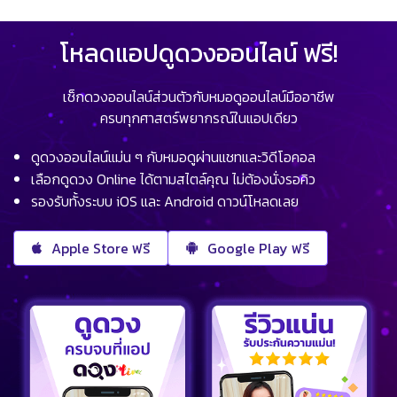
โหลดแอปดูดวงออนไลน์ ฟรี!
เช็กดวงออนไลน์ส่วนตัวกับหมอดูออนไลน์มืออาชีพ
ครบทุกศาสตร์พยากรณ์ในแอปเดียว
ดูดวงออนไลน์แม่น ๆ กับหมอดูผ่านแชทและวิดีโอคอล
เลือกดูดวง Online ได้ตามสไตล์คุณ ไม่ต้องนั่งรอคิว
รองรับทั้งระบบ iOS และ Android ดาวน์โหลดเลย
Apple Store ฟรี
Google Play ฟรี