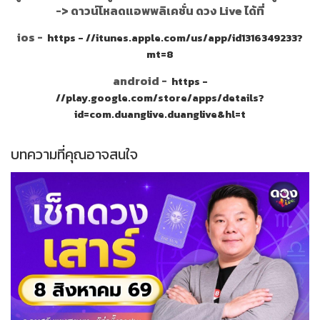
->
ดาวน์โหลดแอพพลิเคชั่น ดวง Live ได้ที่
ios -
https - //itunes.apple.com/us/app/id1316349233?
mt=8
android -
https -
//play.google.com/store/apps/details?
id=com.duanglive.duanglive&hl=t
บทความที่คุณอาจสนใจ