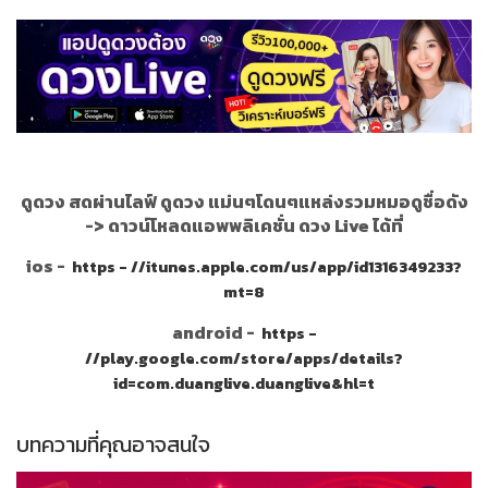
ดูดวง สดผ่านไลฟ์ ดูดวง แม่นๆโดนๆแหล่งรวมหมอดูชื่อดัง
->
ดาวน์โหลดแอพพลิเคชั่น ดวง Live ได้ที่
ios -
https - //itunes.apple.com/us/app/id1316349233?
mt=8
android -
https -
//play.google.com/store/apps/details?
id=com.duanglive.duanglive&hl=t
บทความที่คุณอาจสนใจ