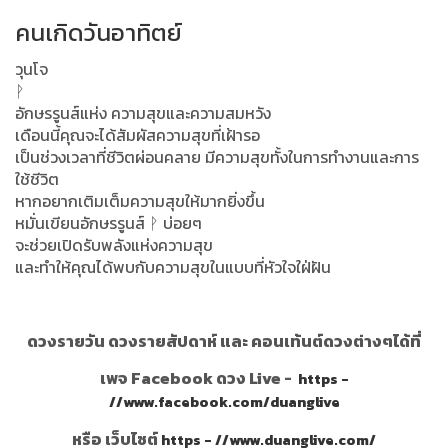
คนเกิดวันอาทิตย์
วุนโจ
ᚹ
อักษรรูนส์แห่ง ความสุขและความสมหวัง
เดือนนี้คุณจะได้สัมผัสความสุขที่เฝ้ารอ
เป็นช่วงเวลาที่ชีวิตผ่อนคลาย มีความสุขทั้งในการทำงานและการ
ใช้ชีวิต
หากอยากเติมเต็มความสุขให้มากยิ่งขึ้น
หมั่นเขียนอักษรรูนส์ ᚹ บ่อยๆ
จะช่วยเปิดรับพลังแห่งความสุข
และทำให้คุณได้พบกับความสุขในแบบที่หัวใจใฝ่ฝัน
ดวงรายวัน ดวงรายสัปดาห์ และ คอนเท้นต์ดวงต่างๆได้ที่
เพจ Facebook ดวง Live -
https -
//www.facebook.com/duanglive
หรือ เว็บไซต์
https - //www.duanglive.com/