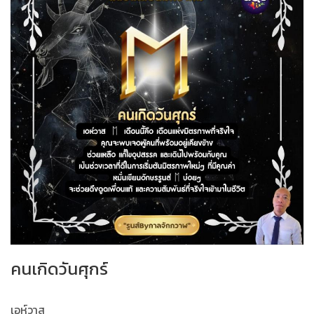
คนเกิดวันศุกร์
เอห์วาส