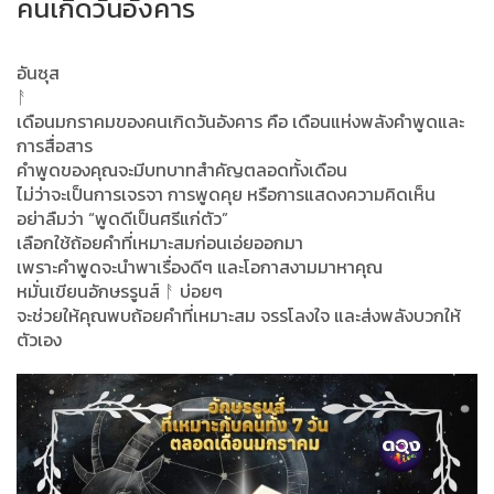
คนเกิดวันอังคาร
อันซุส
ᚨ
เดือนมกราคมของคนเกิดวันอังคาร คือ เดือนแห่งพลังคำพูดและ
การสื่อสาร
คำพูดของคุณจะมีบทบาทสำคัญตลอดทั้งเดือน
ไม่ว่าจะเป็นการเจรจา การพูดคุย หรือการแสดงความคิดเห็น
อย่าลืมว่า “พูดดีเป็นศรีแก่ตัว”
เลือกใช้ถ้อยคำที่เหมาะสมก่อนเอ่ยออกมา
เพราะคำพูดจะนำพาเรื่องดีๆ และโอกาสงามมาหาคุณ
หมั่นเขียนอักษรรูนส์ ᚨ บ่อยๆ
จะช่วยให้คุณพบถ้อยคำที่เหมาะสม จรรโลงใจ และส่งพลังบวกให้
ตัวเอง