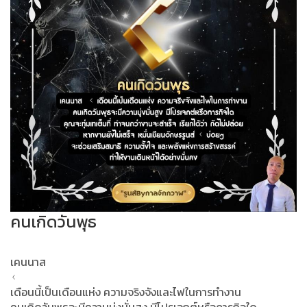
คนเกิดวันพุธ
เคนนาส
ᚲ
เดือนนี้เป็นเดือนแห่ง ความจริงจังและไฟในการทำงาน
คนเกิดวันพุธจะมีความมุ่งมั่นสูง มีโปรเจกต์หรือภารกิจใด