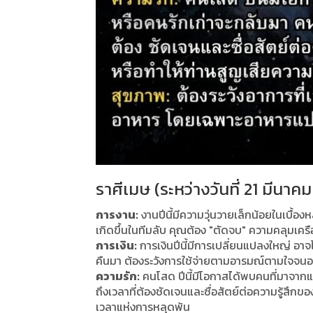
ราศีเมษ (ระหว่างวันที่ 21 มีนาค
การงาน:
งานปีนี้มีความวุ่นวายเล็กน้อยในเบื้องห
เกิดขึ้นในทีมลับ คุณต้อง "ตัดจบ" ความคลุมเครือใ
การเงิน:
การเงินปีนี้มีการเปลี่ยนแปลงใหญ่ อาจได้
คืนมา ต้องระวังการใช้จ่ายตามอารมณ์ตามใจจน
ความรัก:
คนโสด ปีนี้มีโอกาสได้พบคนที่มาจากแดนไ
ถึงเวลาที่ต้องชัดเจนและซื่อสัตย์ต่อความรู้สึกข
เวลาแห่งการหลุดพ้น