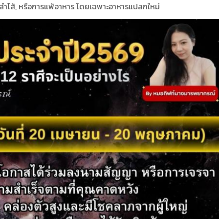
อง, ลำไส้, หรือการแพ้อาหาร โดยเฉพาะอาหารแปลกใหม่