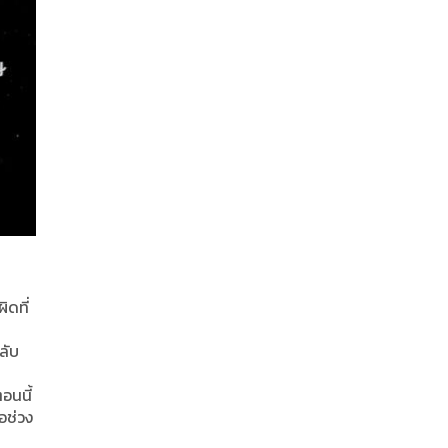
ิดที่
ลับ
อนนี้
อช่วง