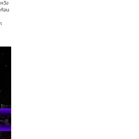
หวัง
นก้อน
ำ