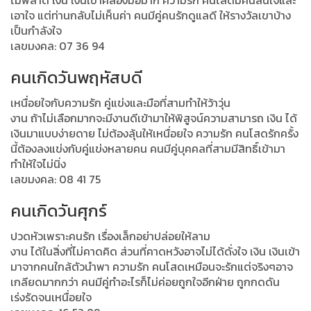
ไม่พลาด เงิน เงินเข้าคล่องมือมาก ความรัก คนโสดมีคนสนใจและ
เอาใจ แต่ท่านกลับไม่เห็นค่า คนมีคู่คนรักดูแลดี ให้รางวัลเขาบ้าง
เป็นกำลังใจ
เลขมงคล: 07 36 94
คนเกิดวันพฤหัสบดี
เหนื่อยใจกับความรัก คู่แข่งและมือที่สามทำให้ว้าวุ่น
งาน ถ้าไม่เลือกมากจะมีงานดีเข้ามาให้พิสูจน์ความสามารถ เงิน ได้
เงินมาแบบง่ายดาย ไม่ต้องลุ้นให้เหนื่อยใจ ความรัก คนโสดรักครั้ง
นี้ต้องลงแข่งกับคู่แข่งหลายคน คนมีคู่บุคคลที่สามมีสิทธิ์เข้ามา
ทำให้ใจไม่นิ่ง
เลขมงคล: 08 41 75
คนเกิดวันศุกร์
ปวดหัวเพราะคนรัก เรื่องเล็กอย่าปล่อยให้ลาม
งาน ได้ในสิ่งที่ไม่คาดคิด ส่วนที่คาดหวังอาจไม่ได้ดั่งใจ เงิน เงินเข้า
มาจากคนใกล้ตัวนำพา ความรัก คนโสดเหมือนจะรักแต่จริงๆอาจ
เกลียดมากกว่า คนมีคู่ทำอะไรก็ไม่ค่อยถูกใจอีกฝ่าย ถูกกดดัน
เร่งรัดจนเหนื่อยใจ