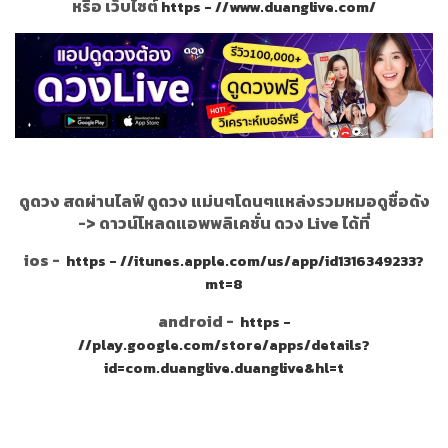
หรือ เว็บไซต์
https - //www.duanglive.com/
ดูดวง สดผ่านไลฟ์ ดูดวง แม่นๆโดนๆแหล่งรวมหมอดูชื่อดัง
->
ดาวน์โหลดแอพพลิเคชั่น ดวง Live ได้ที่
ios -
https - //itunes.apple.com/us/app/id1316349233?
mt=8
android -
https -
//play.google.com/store/apps/details?
id=com.duanglive.duanglive&hl=t