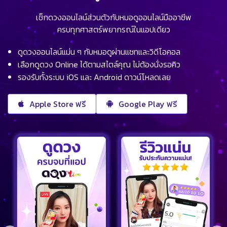
เช็กดวงออนไลน์ส่วนตัวกับหมอดูออนไลน์มืออาชีพ
ครบทุกศาสตร์พยากรณ์ในแอปเดียว
ดูดวงออนไลน์แม่น ๆ กับหมอดูผ่านแชทและวิดีโอคอล
เลือกดูดวง Online ได้ตามสไตล์คุณ ไม่ต้องนั่งรอคิว
รองรับทั้งระบบ iOS และ Android ดาวน์โหลดเลย
Apple Store ฟรี
Google Play ฟรี