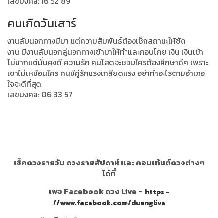
เลขมงคล: 16 52 89
คนเกิดวันเสาร์
งานลับนอกทางมีมา แต่ความสัมพันธ์ต้องเช็กสถานะให้ชัด
งาน มีงานลับนอกลู่นอกทางเข้ามาให้ทำและกอบโกย เงิน เงินเข้า
ไม่มากแต่มั่นคงดี ความรัก คนโสดจะชอบใครต้องศึกษาดีๆ เพราะ
เขาไม่เหมือนใคร คนมีคู่รักแรงเกลียดแรง อย่าทำอะไรตามอำเภอ
ใจจะดีที่สุด
เลขมงคล: 06 33 57
เช็กดวงรายวัน ดวงรายสัปดาห์ และ คอนเท้นต์ดวงต่างๆ
ได้ที่
เพจ Facebook ดวง Live -
https -
//www.facebook.com/duanglive