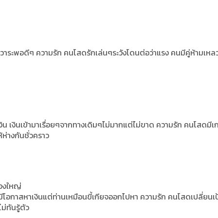
มวาระพอดีๆ ความรัก คนโสดรักเล่นๆระวังโดนต่อว่าแรง คนมีคู่ห้ามเห
 เงิน เงินเข้ามาเรื่อยๆจากทางเดิมๆไม่มากแต่ไม่ขาด ความรัก คนโสดมีเ
้ห่างกันชั่วคราว
ื่องใหญ่
ีโอกาสหาเงินแต่ท่านเหมือนขี้เกียจออกไปหา ความรัก คนโสดเปลี่ยนเป
่ทันรู้ตัว