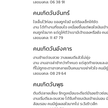
เลขมงคล: 06 38 91
คนเกิดวันจันทร์
ใจเย็นไว้ก่อน ของถูกใจมี แต่ต้องเช็กให้ชัด
งาน ได้ทำงานที่ชอบใจ เหนื่อยขึ้นแต่พอใจเงินเข
คนถูกใจมาก แต่ดูให้ดีว่าเขามีเจ้าของหรือยัง คนมีคู
เลขมงคล: 11 47 79
คนเกิดวันอังคาร
งานช้าแต่จบสวย วางแผนดีแล้วไม่ยุ่ง
งาน งานอาจล่าช้ากว่ากำหนด แต่สุดท้ายจบและออ
ที่ไม่ถูกชะตาอาจกลายเป็นคนมาเขย่าหัวใจ คนมีคู่ห
เลขมงคล: 08 29 64
คนเกิดวันพุธ
ต้นดีปลายเสี่ยง รักดูเหมือนจะดีแต่มีรอยร้าวซ่อน
งานเริ่มดีและจบสวย ได้รับคำชมเงินเข้าแน่นอน 
ล้อมรอบ คนมีคู่เผลอใจมากไป ระวังร้าวลึก