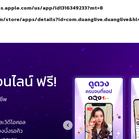
nes.apple.com/us/app/id1316349233?mt=8
om/store/apps/details?id=com.duanglive.duanglive&hl
ไลน์ ฟรี!
ชีพ
ละวิดีโอคอล
งนั่งรอคิว