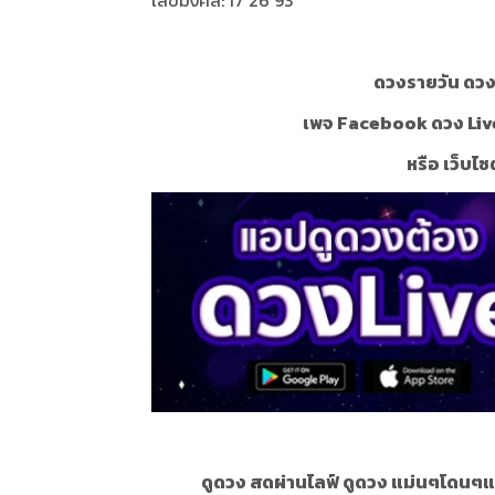
เลขมงคล: 17 26 93
ดวงรายวัน ดวงร
เพจ Facebook ดวง Liv
หรือ เว็บไซ
ดูดวง สดผ่านไลฟ์ ดูดวง แม่นๆโดนๆแ