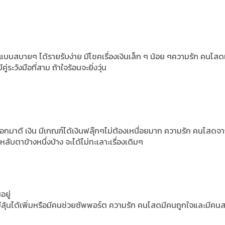
้าแบบสบายๆ ได้รายรับง่าย มีโชคเรื่องเงินเล็ก ๆ น้อย ๆความรัก คนโส
่ระวังมือที่สาม ถ้าใจร้อนจะยิ่งวุ่น
กมาดี เงิน มีเกณฑ์ได้เงินฟลุ๊กๆไม่ต้องเหนื่อยมาก ความรัก คนโสด
ลับตาข้างหนึ่งบ้าง จะได้ไม่ทะเลาะเรื่องเดิมๆ
อยู่
มีลุ้นได้เพิ่มหรือมีคนช่วยซัพพอร์ต ความรัก คนโสดมีคนถูกใจและมีคน