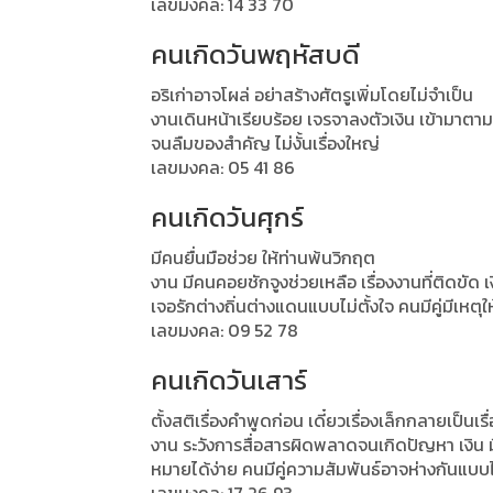
เลขมงคล: 14 33 70
คนเกิดวันพฤหัสบดี
อริเก่าอาจโผล่ อย่าสร้างศัตรูเพิ่มโดยไม่จำเป็น
งานเดินหน้าเรียบร้อย เจรจาลงตัวเงิน เข้ามาตา
จนลืมของสำคัญ ไม่งั้นเรื่องใหญ่
เลขมงคล: 05 41 86
คนเกิดวันศุกร์
มีคนยื่นมือช่วย ให้ท่านพ้นวิกฤต
งาน มีคนคอยชักจูงช่วยเหลือ เรื่องงานที่ติดขัด
เจอรักต่างถิ่นต่างแดนแบบไม่ตั้งใจ คนมีคู่มีเหตุให
เลขมงคล: 09 52 78
คนเกิดวันเสาร์
ตั้งสติเรื่องคำพูดก่อน เดี๋ยวเรื่องเล็กกลายเป็นเร
งาน ระวังการสื่อสารผิดพลาดจนเกิดปัญหา เงิน ม
หมายได้ง่าย คนมีคู่ความสัมพันธ์อาจห่างกันแบบไม