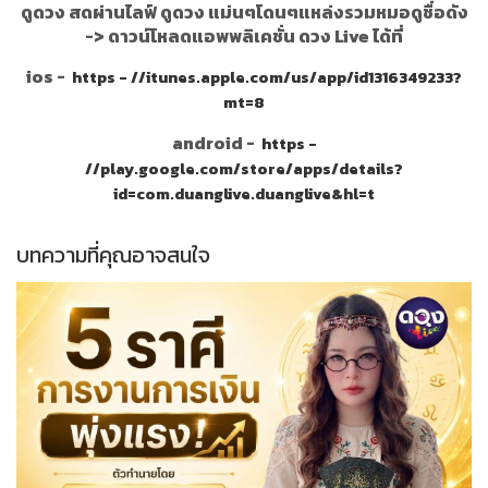
ดูดวง สดผ่านไลฟ์ ดูดวง แม่นๆโดนๆแหล่งรวมหมอดูชื่อดัง
->
ดาวน์โหลดแอพพลิเคชั่น ดวง Live ได้ที่
ios -
https - //itunes.apple.com/us/app/id1316349233?
mt=8
android -
https -
//play.google.com/store/apps/details?
id=com.duanglive.duanglive&hl=t
บทความที่คุณอาจสนใจ