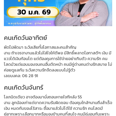
คนเกิดวันอาทิตย์
ผัดไปผัดมา ระวังเสียทั้งโอกาสและคนสำคัญ
งาน ถ้าเจรจางานแล้วไม่ใส่ใจให้ดีพอ มีสิทธิ์พลาดโอกาสดีๆ เงิน มี
แววได้เงินก้อนโต แต่ต้องคุมการใช้จ่ายอย่าเกินตัว ความรัก คน
โสดมัวแต่แอบมองจนคนอื่นตัดหน้า คนมีคู่ต่างคนต่างรักสบาย ไม่
ค่อยดูแลกัน ระวังความรักจืดลงแบบไม่รู้ตัว
เลขมงคล: 06 28 91
คนเกิดวันจันทร์
โลภนิดเดียว อาจต้องมานั่งถอนหายใจทีหลัง 55
งาน ลูกน้องเก่าแต่ขาดความรับผิดชอบ ต้องคุมใกล้ๆงานถึงสำเร็จ
เงิน หมดกับของไร้สาระ ซื้อมาแล้วไม่ได้ใช้ ความรัก คนโสดมี
คู่ยากเพราะเลือกมากหรือมองข้ามคนที่สนใจ คนมีคู่งอนกันเพราะ