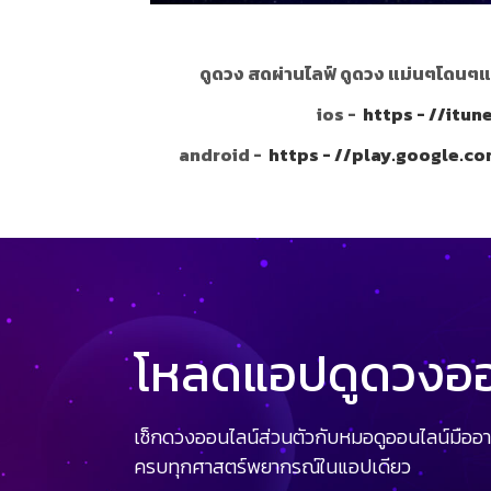
ดูดวง สดผ่านไลฟ์ ดูดวง แม่นๆโดนๆแ
ios -
https - //itu
android -
https - //play.google.c
โหลดแอปดูดวงออน
เช็กดวงออนไลน์ส่วนตัวกับหมอดูออนไลน์มืออา
ครบทุกศาสตร์พยากรณ์ในแอปเดียว