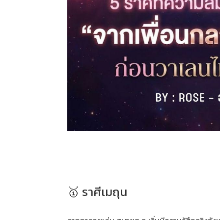
🥇 ราศีเมถุน