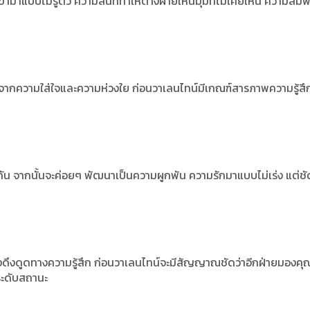
ข้ามาแบบไม่รู้ตัว ความสนิททำให้ต่างฝ่ายเห็นมุมที่ไม่เคยเห็น ความสัมพ
เศษจากความใส่ใจและความห่วงใย ก่อนวาเลนไทน์มีเกณฑ์สารภาพความรู้สึ
ัน จากนั้นจะค่อยๆ พัฒนาเป็นความผูกพัน ความรักมาแบบไม่เร่ง แต่ช
แรงดึงดูดทางความรู้สึก ก่อนวาเลนไทน์จะมีสัญญาณชัดว่าอีกฝ่ายมองคุ
ระดับสถานะ