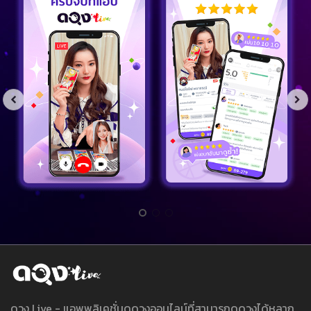
ดวง Live - แอพพลิเคชั่นดูดวงออนไลน์ที่สามารถดูดวงได้หลาก