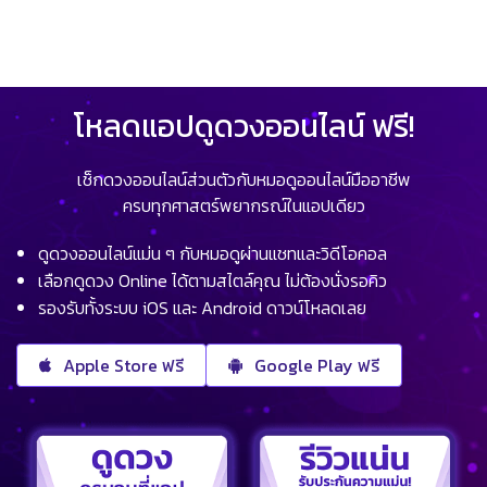
โหลดแอปดูดวงออนไลน์ ฟรี!
เช็กดวงออนไลน์ส่วนตัวกับหมอดูออนไลน์มืออาชีพ
ครบทุกศาสตร์พยากรณ์ในแอปเดียว
ดูดวงออนไลน์แม่น ๆ กับหมอดูผ่านแชทและวิดีโอคอล
เลือกดูดวง Online ได้ตามสไตล์คุณ ไม่ต้องนั่งรอคิว
รองรับทั้งระบบ iOS และ Android ดาวน์โหลดเลย
Apple Store ฟรี
Google Play ฟรี