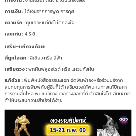
การเงิน :
ได้เงินจากการพูด การคุย
ความรัก :
คุยเยอะ แต่ยังไม่ตกลงใจ
เลขเด่น :
4 5 8
เสริม–แก้ดวงด้วย:
สีถูกโฉลก :
สีเขียว หรือ สีฟ้า
เสริมดวง :
พกหินฟลูออไรต์ หรือ แหวนกังหัน
แก้ด้วย :
พิมพ์หนังสือธรรมะแจก จัดพิมพ์เองหรือร่วมบริจาค
สมทบทุนการพิมพ์กับผู้อื่นก็ได้ เสริมดวงให้พบหนทางแก้ปัญหา
การงานลื่นไหล พบแนวทาง เจอทางออกที่ดี ตัดสินใจได้เฉียบขาด
ทำให้ประสบความสำเร็จได้ง่าย