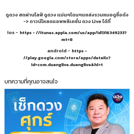
ดูดวง สดผ่านไลฟ์ ดูดวง แม่นๆโดนๆแหล่งรวมหมอดูชื่อดัง
->
ดาวน์โหลดแอพพลิเคชั่น ดวง Live ได้ที่
ios -
https - //itunes.apple.com/us/app/id1316349233?
mt=8
android -
https -
//play.google.com/store/apps/details?
id=com.duanglive.duanglive&hl=t
บทความที่คุณอาจสนใจ