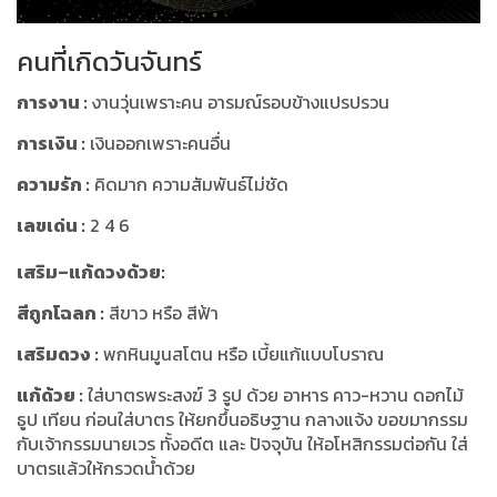
คนที่เกิดวันจันทร์
การงาน :
งานวุ่นเพราะคน อารมณ์รอบข้างแปรปรวน
การเงิน :
เงินออกเพราะคนอื่น
ความรัก :
คิดมาก ความสัมพันธ์ไม่ชัด
เลขเด่น :
2 4 6
เสริม–แก้ดวงด้วย:
สีถูกโฉลก :
สีขาว หรือ สีฟ้า
เสริมดวง :
พกหินมูนสโตน หรือ เบี้ยแก้แบบโบราณ
แก้ด้วย :
ใส่บาตรพระสงฆ์ 3 รูป ด้วย อาหาร คาว-หวาน ดอกไม้
ธูป เทียน ก่อนใส่บาตร ให้ยกขึ้นอธิษฐาน กลางแจ้ง ขอขมากรรม
กับเจ้ากรรมนายเวร ทั้งอดีต และ ปัจจุบัน ให้อโหสิกรรมต่อกัน ใส่
บาตรแล้วให้กรวดน้ำด้วย