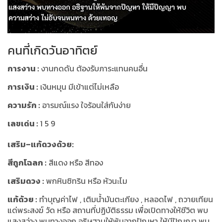
คนที่เกิดวันอาทิตย์
การงาน :
งานกดดัน ต้องรับภาระแทนคนอื่น
การเงิน :
เงินหมุน มีเข้าแต่ไม่เหลือ
ความรัก :
อารมณ์แรง ใจร้อนใส่กันง่าย
เลขเด่น :
1 5 9
เสริม–แก้ดวงด้วย:
สีถูกโฉลก :
สีแดง หรือ สีทอง
เสริมดวง :
พกหินซิทริน หรือ หัวนะโม
แก้ด้วย :
ทำบุญค่าไฟ , เติมน้ำมันตะเกียง , หลอดไฟ , ถวายเทียน
แด่พระสงฆ์ วัด หรือ สถานที่ปฏิบัติธรรม เพื่อเปิดทางให้ชีวิต พบ
แสงสว่าง พบทางออก อธิษฐานให้พ้นจากปัญหา ให้มีปัญญา พบ