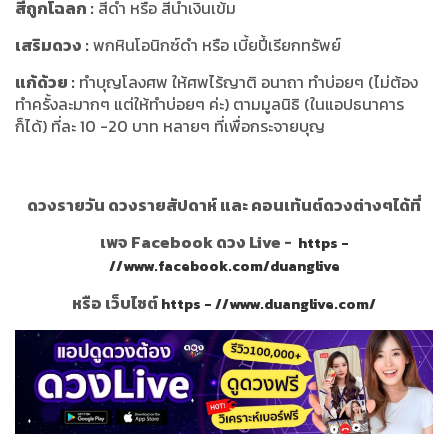
สีถูกโฉลก :
สีดำ หรือ สีน้ำเงินเข้ม
เสริมดวง :
พกหินโอนิกซ์ดำ หรือ เบี้ยปี้เรียกทรัพย์
แก้ด้วย :
ทำบุญโลงศพ ให้ศพไร้ญาติ อนาถา ทำบ่อยๆ (ไม่ต้อง
ทำครั้งละมากๆ แต่ให้ทำบ่อยๆ ค่ะ) ตามมูลนิธิ (ในแอปธนาคาร
ก็ได้) ที่ละ 10 -20 บาท หลายๆ ที่เพื่อกระจายบุญ
ดวงรายวัน ดวงรายสัปดาห์ และ คอนเท้นต์ดวงต่างๆได้ที่
เพจ Facebook ดวง Live -
https -
//www.facebook.com/duanglive
หรือ เว็บไซต์
https - //www.duanglive.com/