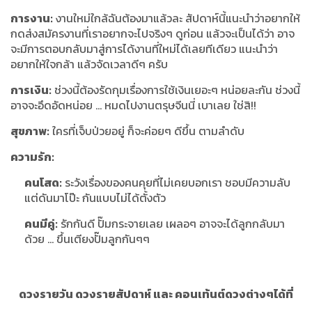
การงาน:
งานใหม่ใกล้ฉันต้องมาแล้วละ สัปดาห์นี้แนะนำว่าอยากให้
กดส่งสมัครงานที่เราอยากจะไปจริงๆ ดูก่อน แล้วจะเป็นได้ว่า อาจ
จะมีการตอบกลับมาสู่การได้งานที่ใหม่ได้เลยทีเดียว แนะนำว่า
อยากให้ใจกล้า แล้วจัดเวลาดีๆ ครับ
การเงิน:
ช่วงนี้ต้องรัดกุมเรื่องการใช้เงินเยอะๆ หน่อยละกัน ช่วงนี้
อาจจะอึดอัดหน่อย … หมดไปงานตรุษจีนนี่ เบาเลย ใช่สิ!!
สุขภาพ:
ใครที่เจ็บป่วยอยู่ ก็จะค่อยๆ ดีขึ้น ตามลำดับ
ความรัก:
คนโสด:
ระวังเรื่องของคนคุยที่ไม่เคยบอกเรา ชอบมีความลับ
แต่ดันมาโป๊ะ กันแบบไม่ได้ตั้งตัว
คนมีคู่:
รักกันดี ปั๊มกระจายเลย เผลอๆ อาจจะได้ลูกกลับมา
ด้วย … ขึ้นเตียงปั๊มลูกกันๆๆ
ดวงรายวัน ดวงรายสัปดาห์ และ คอนเท้นต์ดวงต่างๆได้ที่