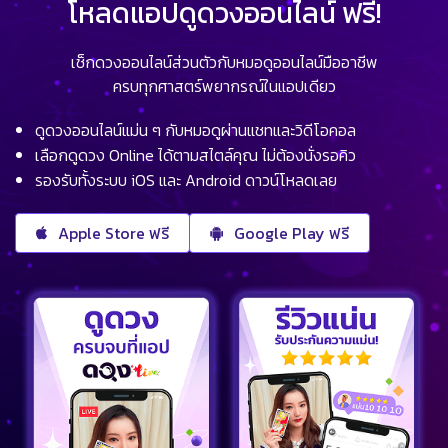
โหลดแอปดูดวงออนไลน์ ฟรี!
เช็กดวงออนไลน์ส่วนตัวกับหมอดูออนไลน์มืออาชีพ
ครบทุกศาสตร์พยากรณ์ในแอปเดียว
ดูดวงออนไลน์แม่น ๆ กับหมอดูผ่านแชทและวิดีโอคอล
เลือกดูดวง Online ได้ตามสไตล์คุณ ไม่ต้องนั่งรอคิว
รองรับทั้งระบบ iOS และ Android ดาวน์โหลดเลย
Apple Store ฟรี
Google Play ฟรี