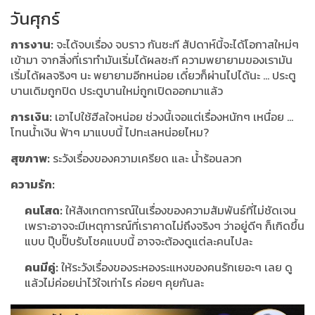
วันศุกร์
การงาน:
จะได้จบเรื่อง จบราว กันซะที สัปดาห์นี้จะได้โอกาสใหม่ๆ
เข้ามา จากสิ่งที่เราทำมันเริ่มได้ผลซะที ความพยายามของเรามัน
เริ่มได้ผลจริงๆ นะ พยายามอีกหน่อย เดี๋ยวก็ผ่านไปได้นะ … ประตู
บานเดิมถูกปิด ประตูบานใหม่ถูกเปิดออกมาแล้ว
การเงิน:
เอาไปใช้ฮีลใจหน่อย ช่วงนี้เจอแต่เรื่องหนักๆ เหนื่อย …
โทนน้ำเงิน ฟ้าๆ มาแบบนี้ ไปทะเลหน่อยไหม?
สุขภาพ:
ระวังเรื่องของความเครียด และ น้ำร้อนลวก
ความรัก:
คนโสด:
ให้สังเกตการณ์ในเรื่องของความสัมพันธ์ที่ไม่ชัดเจน
เพราะอาจจะมีเหตุการณ์ที่เราคาดไม่ถึงจริงๆ ว่าอยู่ดีๆ ก็เกิดขึ้น
แบบ ปุ๊บปั๊บรับโชคแบบนี้ อาจจะต้องดูแต่ละคนไปละ
คนมีคู่:
ให้ระวังเรื่องของระหองระแหงของคนรักเยอะๆ เลย ดู
แล้วไม่ค่อยน่าไว้ใจเท่าไร ค่อยๆ คุยกันละ