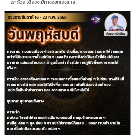
เราด้วย เดี๋ยวจะมีทางออกเองแหละ