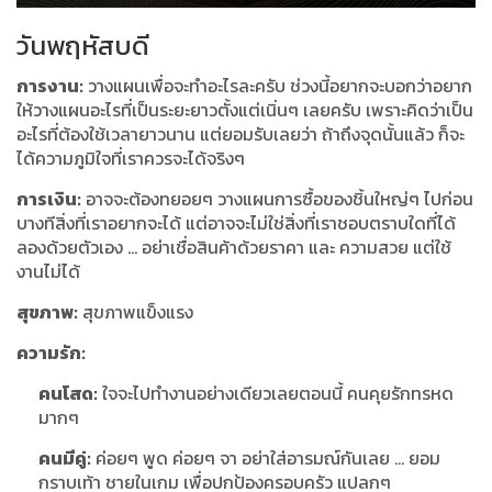
วันพฤหัสบดี
การงาน:
วางแผนเพื่อจะทำอะไรละครับ ช่วงนี้อยากจะบอกว่าอยาก
ให้วางแผนอะไรที่เป็นระยะยาวตั้งแต่เนิ่นๆ เลยครับ เพราะคิดว่าเป็น
อะไรที่ต้องใช้เวลายาวนาน แต่ยอมรับเลยว่า ถ้าถึงจุดนั้นแล้ว ก็จะ
ได้ความภูมิใจที่เราควรจะได้จริงๆ
การเงิน:
อาจจะต้องทยอยๆ วางแผนการซื้อของชิ้นใหญ่ๆ ไปก่อน
บางทีสิ่งที่เราอยากจะได้ แต่อาจจะไม่ใช่สิ่งที่เราชอบตราบใดที่ได้
ลองด้วยตัวเอง … อย่าเชื่อสินค้าด้วยราคา และ ความสวย แต่ใช้
งานไม่ได้
สุขภาพ:
สุขภาพแข็งแรง
ความรัก:
คนโสด:
ใจจะไปทำงานอย่างเดียวเลยตอนนี้ คนคุยรักทรหด
มากๆ
คนมีคู่:
ค่อยๆ พูด ค่อยๆ จา อย่าใส่อารมณ์กันเลย … ยอม
กราบเท้า ชายในเกม เพื่อปกป้องครอบครัว แปลกๆ