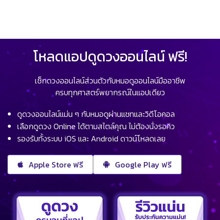
โหลดแอปดูดวงออนไลน์ ฟรี!
เช็กดวงออนไลน์ส่วนตัวกับหมอดูออนไลน์มืออาชีพ
ครบทุกศาสตร์พยากรณ์ในแอปเดียว
ดูดวงออนไลน์แม่น ๆ กับหมอดูผ่านแชทและวิดีโอคอล
เลือกดูดวง Online ได้ตามสไตล์คุณ ไม่ต้องนั่งรอคิว
รองรับทั้งระบบ iOS และ Android ดาวน์โหลดเลย
Apple Store ฟรี
Google Play ฟรี