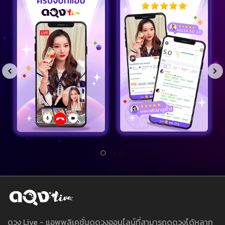
ดวง Live - แอพพลิเคชั่นดูดวงออนไลน์ที่สามารถดูดวงได้หลาก