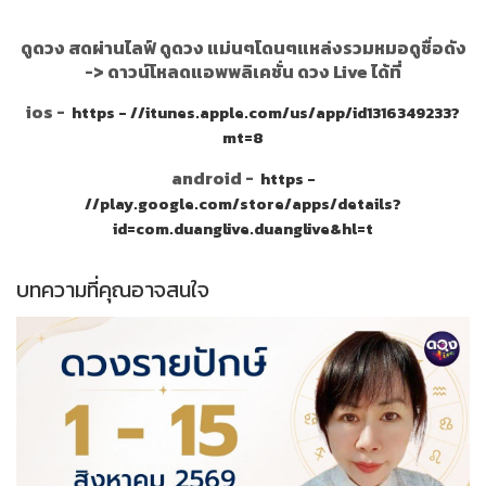
ดูดวง สดผ่านไลฟ์ ดูดวง แม่นๆโดนๆแหล่งรวมหมอดูชื่อดัง
->
ดาวน์โหลดแอพพลิเคชั่น ดวง Live ได้ที่
ios -
https - //itunes.apple.com/us/app/id1316349233?
mt=8
android -
https -
//play.google.com/store/apps/details?
id=com.duanglive.duanglive&hl=t
บทความที่คุณอาจสนใจ