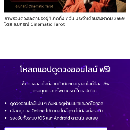
ภาพรวมดวงชะตาของผู้ที่เกิดทั้ง 7 วัน ประจำเดือนสิงหาคม 2569
โดย อ.ปกรณ์ Cinematic Tarot
โหลดแอปดูดวงออนไลน์ ฟรี!
เช็กดวงออนไลน์ส่วนตัวกับหมอดูออนไลน์มืออาชีพ
ครบทุกศาสตร์พยากรณ์ในแอปเดียว
ดูดวงออนไลน์แม่น ๆ กับหมอดูผ่านแชทและวิดีโอคอล
เลือกดูดวง Online ได้ตามสไตล์คุณ ไม่ต้องนั่งรอคิว
รองรับทั้งระบบ iOS และ Android ดาวน์โหลดเลย