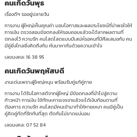
คนเกิดวันพุธ
เรื่องดีๆ รออยู่ปลายวัน
การงาน ผู้ใหญ่เห็นคุณค่า มอบโอกาสและผลประโยชน์ที่น่าพอใจให้
การเงิน ตรวจสอบข้อตกลงให้รอบคอบแล้วจะได้ลาภผลตามที่
ตกลงไว้ ความรัก คนโสดโสดแบบมีเสน่ห์รอคนที่มีศีลเสมอกัน คน
มีคู่ยิ่งไกลยิ่งคิดถึงกัน หันมาหากันด้วยความเข้าใจ
เลขมงคล: 16 38 95
คนเกิดวันพฤหัสบดี
งานเด่นเพราะผู้ใหญ่หนุน พร้อมรับคู่แท้คู่กาย
การงาน ได้รับโอกาสดีจากผู้ใหญ่ มีข้อตกลงที่นำไปสู่ความ
ก้าวหน้า การเงิน ใช้ทักษะการเจรจาแล้วจะได้เงินก้อนตามที่
ต้องการ ความรัก คนโสดมีคนเข้ามาทำให้หายเหงา คนมีคู่เป็น
คู่คิดคู่กัดที่รักกันที่สุด ตัดกันไม่ขาดแน่นอน
เลขมงคล: 07 52 84