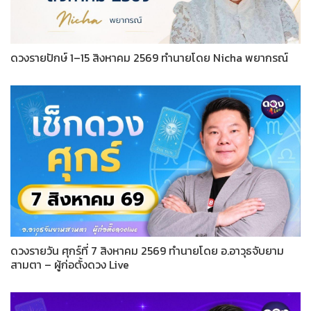
ดวงรายปักษ์ 1–15 สิงหาคม 2569 ทำนายโดย Nicha พยากรณ์
ดวงรายวัน ศุกร์ที่ 7 สิงหาคม 2569 ทำนายโดย อ.อาวุธจับยาม
สามตา – ผู้ก่อตั้งดวง Live