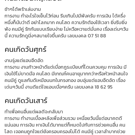
ช้าๆได้พร้าเล่มงาม
การงาน ทำอะไรใจเย็นไว้ก่อน รีบเกินไปมีพังครับ การเงิน ได้ครึ่ง
หนึ่งก็นับว่าดี อย่าโลภมาก คนโสด ความรักต้องใช้เวลา ยิ่งรีบยิ่ง
พัง คนมีคู่ รักกันแบบเรียบง่าย ไม่หวือหวาแต่มั่นคง เรื่องเด่นๆวัน
นี้ ความรักดูนิ่งๆสบายใจขึ้นครับ เลขมงคล 07 51 88
คนเกิดวันศุกร์
งานรุ่งแต่แอบอึดอัด
การงาน งานก้าวหน้าดีแต่เบื่อกฎระเบียบที่โดนควบคุม การเงิน มี
เงินใช้ไม่ขาดมือ คนโสด มีเกณฑ์คนอายุมากกว่าหรือหัวหน้าสนใจ
คนมีคู่ ดูแลกันดีเหมือนนกในกรงทอง อบอุ่นแต่แอบอึดอัด เรื่อง
เด่นๆวันนี้ งานดีแต่ใจแอบเบื่อๆครับ เลขมงคล 18 62 95
คนเกิดวันเสาร์
ทำเพื่อคนอื่นแต่ผลดีจะกลับมา
การงาน ทำงานเบื้องหลังเพื่อส่วนรวม เหนื่อยวันนี้แต่อนาคตดี
แน่นอน การเงิน หาเงินได้มากแต่ก็หมดไปกับการช่วยคนอื่น คน
โสด เจอคนถูกใจแต่ยังครอบครองไม่ได้ คนมีคู่ เวลาลำบากช่วย