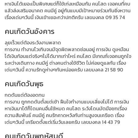
หาเงินได้เยอะเป็นพิเศษแต่ก็ใช้เก่งเหมือนกัน คนโสด เจอคนที่คบ
แล้วส่งเสริมอนาคต คนมีคู่ อยู่กันแบบมีเป้าหมายร่วมกันยิ่งหวาน
เรื่องเด่นๆวันนี้ เงินเข้าเยอะกว่าปกติครับ เลขมงคล 09 35 74
คนเกิดวันอังคาร
ลุยเร็วแต่ต้องระวังงานพลาด
การงาน ทำงานไวเกินจนมีจุดผิดพลาดซ่อนอยู่ การเงิน ดูเหมือน
ได้เงินก้อนแต่จริงๆไม่ได้มากเท่าไหร่ คนโสด มีเกณฑ์เจอคนถูกใจ
ระหว่างเดินทาง คนมีคู่ ต่างคนต่างใช้ชีวิต ไม่ค่อยดูแลกัน เรื่อง
เด่นๆวันนี้ ความรักดูห่างๆกันหน่อยครับ เลขมงคล 21 58 90
คนเกิดวันพุธ
กดดันแต่ต้องอดทน
การงาน ถูกกดดันตั้งแต่เช้า ฝืนใจทำงานแบบเลี่ยงไม่ได้ การเงิน
หาเงินมาได้ก็โดนคนอื่นใช้หมด คนโสด ระวังโดนมัดมือชกเรื่อง
ความสัมพันธ์ คนมีคู่ คนรักคาดหวังกับท่านสูงจนเครียด เรื่อง
เด่นๆวันนี้ เครียดตั้งแต่เริ่มวันเลยครับ เลขมงคล 14 43 79
คนเกิดวันพฤหัสบดี