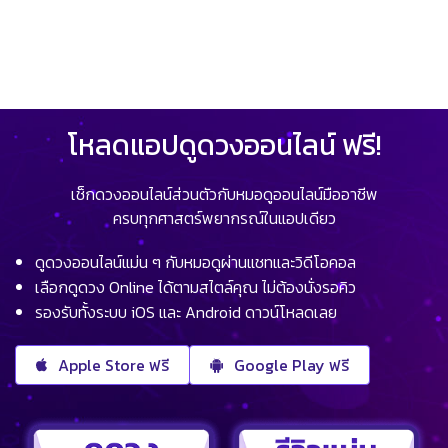
โหลดแอปดูดวงออนไลน์ ฟรี!
เช็กดวงออนไลน์ส่วนตัวกับหมอดูออนไลน์มืออาชีพ
ครบทุกศาสตร์พยากรณ์ในแอปเดียว
ดูดวงออนไลน์แม่น ๆ กับหมอดูผ่านแชทและวิดีโอคอล
เลือกดูดวง Online ได้ตามสไตล์คุณ ไม่ต้องนั่งรอคิว
รองรับทั้งระบบ iOS และ Android ดาวน์โหลดเลย
Apple Store ฟรี
Google Play ฟรี