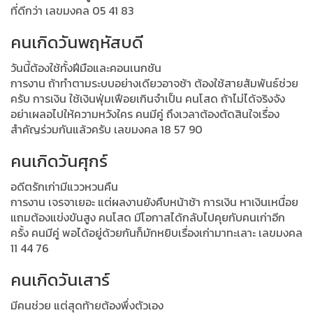
ที่ดีกว่า เลขมงคล 05 41 83
คนเกิดวันพฤหัสบดี
วันนี้ต้องใช้ทั้งฝีมือและคอนเนกชัน
การงาน ถ้าทำตามระบบอย่างเดียวอาจช้า ต้องใช้สายสัมพันธ์ช่วย
ครับ การเงิน ใช้เงินฟุ่มเฟือยเกินจำเป็น คนโสด ถ้าไม่ได้จริงจัง
อย่าเผลอไปให้ความหวังใคร คนมีคู่ ถึงเวลาต้องตัดสินใจเรื่อง
สำคัญร่วมกันแล้วครับ เลขมงคล 18 57 90
คนเกิดวันศุกร์
อดีตรักเก่ามีแววหวนคืน
การงาน เจรจาเยอะ แต่ผลงานยังคืบหน้าช้า การเงิน หาเงินเหนื่อย
แถมต้องแข่งขันสูง คนโสด มีโอกาสได้กลับไปคุยกับคนเก่าอีก
ครั้ง คนมีคู่ พอได้อยู่ด้วยกันก็มักหยิบเรื่องเก่ามาทะเลาะ เลขมงคล
11 44 76
คนเกิดวันเสาร์
มีคนช่วย แต่สุดท้ายต้องพึ่งตัวเอง