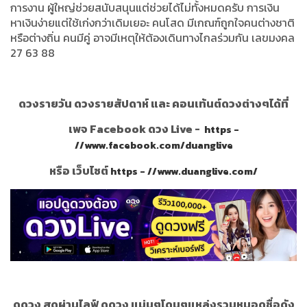
การงาน ผู้ใหญ่ช่วยสนับสนุนแต่ช่วยได้ไม่ทั้งหมดครับ การเงิน
หาเงินง่ายแต่ใช้เก่งกว่าเดิมเยอะ คนโสด มีเกณฑ์ถูกใจคนต่างชาติ
หรือต่างถิ่น คนมีคู่ อาจมีเหตุให้ต้องเดินทางไกลร่วมกัน เลขมงคล
27 63 88
ดวงรายวัน ดวงรายสัปดาห์ และ คอนเท้นต์ดวงต่างๆได้ที่
เพจ Facebook ดวง Live -
https -
//www.facebook.com/duanglive
หรือ เว็บไซต์
https - //www.duanglive.com/
ดูดวง สดผ่านไลฟ์ ดูดวง แม่นๆโดนๆแหล่งรวมหมอดูชื่อดัง