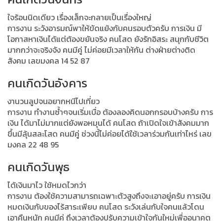
ใจร้อนนิดเดียว เรื่องเล็กจะกลายเป็นเรื่องใหญ่
การงาน ระวังอารมณ์พาให้ขัดแย้งกับคนรอบตัวครับ การเงิน มี
โอกาสหาเงินได้แต่ต้องขยันจริง คนโสด ยังรักอิสระ สนุกกับชีวิต
มากกว่าจะจริงจัง คนมีคู่ ไม่ค่อยมีเวลาให้กัน ต่างฝ่ายต่างติด
สังคม เลขมงคล 14 52 87
คนเกิดวันอังคาร
งานวนลูปจนอยากหนีไปเที่ยว
การงาน ทำงานซ้ำๆจนเริ่มเบื่อ ต้องลองคิดนอกกรอบบ้างครับ การ
เงิน ได้มาไม่มากแต่ยังพอหมุนได้ คนโสด ถ้าเปิดใจเข้าสังคมมาก
ขึ้นมีลุ้นสละโสด คนมีคู่ ช่วงนี้ไม่ค่อยได้ใช้เวลาร่วมกันเท่าไหร่ เลข
มงคล 22 48 95
คนเกิดวันพุธ
ได้เงินมาไว ใช้หมดไวกว่า
การงาน ต้องใช้ความสามารถเฉพาะตัวสูงถึงจะเอาอยู่ครับ การเงิน
หมดเงินกับของไร้สาระเพียบ คนโสด ระวังเล่นกับใจคนแล้วโดน
เอาคืนหนัก คนมีคู่ ถึงเวลาต้องปรับความเข้าใจกันใหม่เพื่ออนาคต